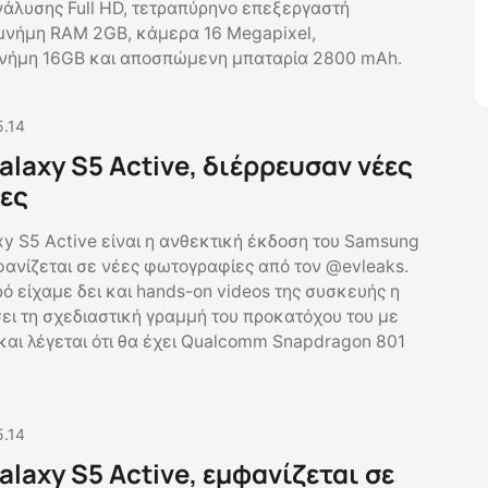
άλυσης Full HD, τετραπύρηνο επεξεργαστή
μνήμη RAM 2GB, κάμερα 16 Megapixel,
ήμη 16GB και αποσπώμενη μπαταρία 2800 mAh.
5.14
laxy S5 Active, διέρρευσαν νέες
ες
y S5 Active είναι η ανθεκτική έκδοση του Samsung
φανίζεται σε νέες φωτογραφίες από τον @evleaks.
ρό είχαμε δει και hands-on videos της συσκευής η
σει τη σχεδιαστική γραμμή του προκατόχου του με
και λέγεται ότι θα έχει Qualcomm Snapdragon 801
5.14
laxy S5 Active, εμφανίζεται σε