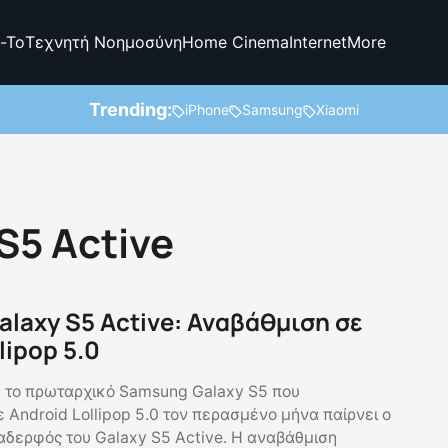
-To
Τεχνητή Νοημοσύνη
Home Cinema
Internet
More
Trending:
iPhone
Samsung
Xiaomi
S5 Active
laxy S5 Active: Αναβάθμιση σε
lipop 5.0
 το πρωταρχικό Samsung Galaxy S5 που
 Android Lollipop 5.0 τον περασμένο μήνα παίρνει ο
δερφός του Galaxy S5 Active. Η αναβάθμιση