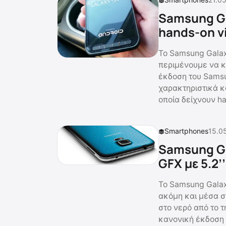
Samsung Ga
hands-on v
Το Samsung Galax
περιμένουμε να κ
έκδοση του Samsu
χαρακτηριστικά κ
οποία δείχνουν h
Smartphones
15.0
Samsung Ga
GFX με 5.2
Το Samsung Galax
ακόμη και μέσα σ
στο νερό από το 
κανονική έκδοση 