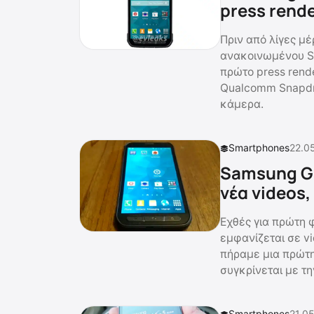
press rend
Πριν από λίγες μ
ανακοινωμένου S
πρώτο press rend
Qualcomm Snapdr
κάμερα.
Smartphones
22.0
Samsung Ga
νέα videos,
Εχθές για πρώτη 
εμφανίζεται σε v
πήραμε μια πρώτη
συγκρίνεται με τ
Smartphones
21.05