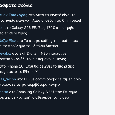
όσφατα σχόλια
αθαν Τσιακαρας
στο
Αυτό το κινητό είναι το
το χωρίς κανένα πλαίσιο, οθόνη με 0mm bezel
os
στο
Galaxy S26 FE: Έως 170€ πιο ακριβό —
ς είναι οι τιμές
βαζω Εδω
στο
Το κρυφό setting του router που
ει το πρόβλημα του διπλού δικτύου
evaloz
στο
ERT Digital | Νέο interactive
εοπτικό κανάλι τους επόμενους μήνες
στο
iPhone 20: Έτσι θα δείχνει το πιο ριζικό
esign μετά το iPhone X
tas_falcon
στο
Η Qualcomm ανεβάζει τιμές chip
τοιμαστείτε για ακριβότερα κινητά
detta
στο
Samsung Galaxy S22 Ultra: Επίσημα!
ακτηριστικά, τιμή, διαθεσιμότητα, video