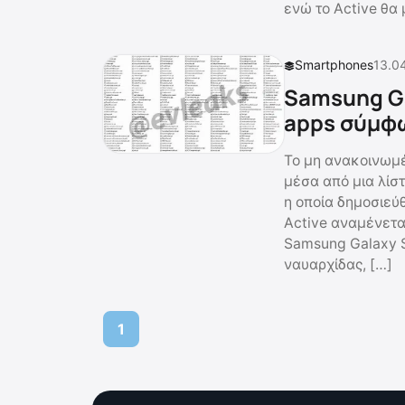
ενώ το Active θα
Smartphones
13.0
Samsung Gal
apps σύμφω
Το μη ανακοινωμέ
μέσα από μια λίστ
η οποία δημοσιεύθ
Active αναμένεται
Samsung Galaxy S
ναυαρχίδας, […]
1