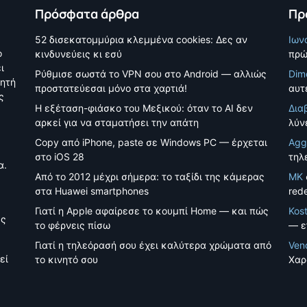
Πρόσφατα άρθρα
Πρ
52 δισεκατομμύρια κλεμμένα cookies: Δες αν
Ιων
ο
κινδυνεύεις κι εσύ
πρώ
ι
Ρύθμισε σωστά το VPN σου στο Android — αλλιώς
Dim
νητή
προστατεύεσαι μόνο στα χαρτιά!
αυτέ
ς
Η εξέταση-φιάσκο του Μεξικού: όταν το AI δεν
Δια
αρκεί για να σταματήσει την απάτη
λύν
Copy από iPhone, paste σε Windows PC — έρχεται
Agg
στο iOS 28
τηλ
α.
Από το 2012 μέχρι σήμερα: το ταξίδι της κάμερας
MK
στα Huawei smartphones
red
Γιατί η Apple αφαίρεσε το κουμπί Home — και πώς
Kos
ές
το φέρνεις πίσω
— ε
Γιατί η τηλεόρασή σου έχει καλύτερα χρώματα από
Ven
εί
το κινητό σου
Χαρ