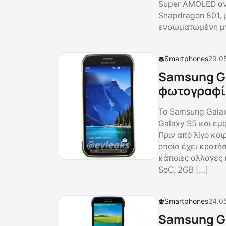
Super AMOLED αν
Snapdragon 801, 
ενσωματωμένη μν
Smartphones
29.0
Samsung Ga
φωτογραφί
Το Samsung Galax
Galaxy S5 και εμ
Πριν από λίγο και
οποία έχει κρατή
κάποιες αλλαγές 
SoC, 2GB […]
Smartphones
24.0
Samsung Ga