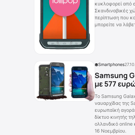
κυκλοφορεί από σ
Σκανδιναβικές χώ
περίπτωση που κ
μπορείτε να λάβε
Smartphones
27.10
Samsung Ga
με 577 ευρ
Το Samsung Galax
ναυαρχίδας της S
ευρωπαϊκή αγορά 
δίκτυο κινητής τ
ολλανδικό online 
16 Νοεμβρίου.