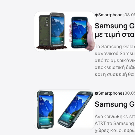
Smartphones
08.0
Samsung Ga
με τιμή στ
To Samsung Galax
κανονικού Samsu
από το αμερικάνικ
αποκλειστική διά
και η συσκευή θα
Smartphones
30.0
Samsung Ga
Ανακοινώθηκε επί
AT&T το Samsung 
χώρες και οι ευρω