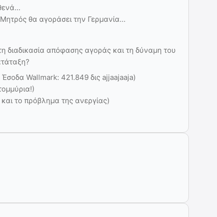
υθενά…
 Μητρός θα αγοράσει την Γερμανία…
στη διαδικασία απόφασης αγοράς και τη δύναμη του
κατάταξη?
s Έσοδα Wallmark: 421.849 δις ajjaajaaja)
τομμύρια!)
 και το πρόβλημα της ανεργίας)