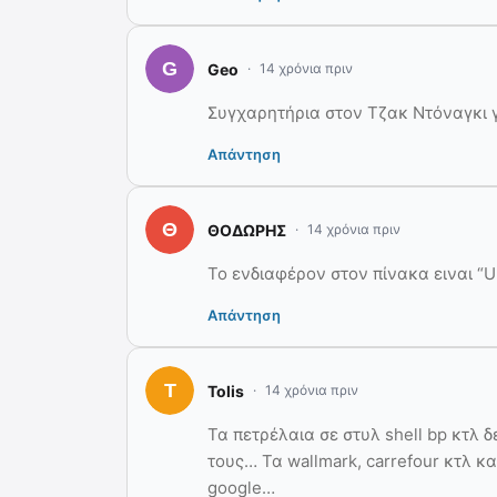
Geo
14 χρόνια πριν
Συγχαρητήρια στον Τζακ Ντόναγκι γ
Απάντηση
ΘΟΔΩΡΗΣ
14 χρόνια πριν
Το ενδιαφέρον στον πίνακα ειναι “U
Απάντηση
Tolis
14 χρόνια πριν
Τα πετρέλαια σε στυλ shell bp κτλ
τους… Τα wallmark, carrefour κτλ κα
google…