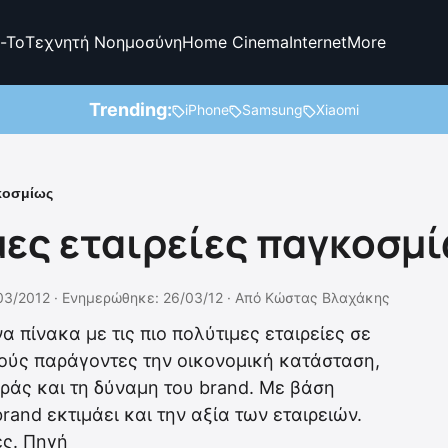
-To
Τεχνητή Νοημοσύνη
Home Cinema
Internet
More
Trending:
iPhone
Samsung
Xiaomi
γκοσμίως
μες εταιρείες παγκοσμ
03/2012 ·
Ενημερώθηκε: 26/03/12
·
Από
Κώστας Βλαχάκης
α πίνακα με τις πιο πολύτιμες εταιρείες σε
ούς παράγοντες την οικονομική κατάσταση,
ράς και τη δύναμη του brand. Με βάση
rand εκτιμάει και την αξία των εταιρειών.
ες. Πηγή