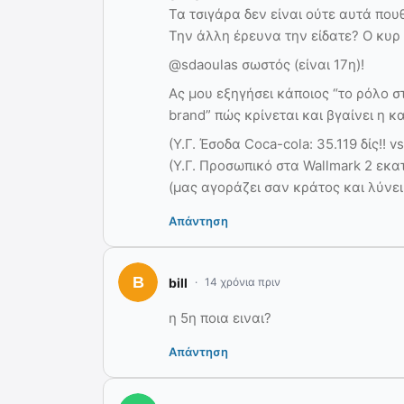
Τα τσιγάρα δεν είναι ούτε αυτά πο
Την άλλη έρευνα την είδατε? Ο κυρ
@sdaoulas σωστός (είναι 17η)!
Ας μου εξηγήσει κάποιος “το ρόλο 
brand” πώς κρίνεται και βγαίνει η 
(Υ.Γ. Έσοδα Coca-cola: 35.119 δίς!! v
(Υ.Γ. Προσωπικό στα Wallmark 2 εκα
(μας αγοράζει σαν κράτος και λύνει
Απάντηση
bill
14 χρόνια πριν
η 5η ποια ειναι?
Απάντηση