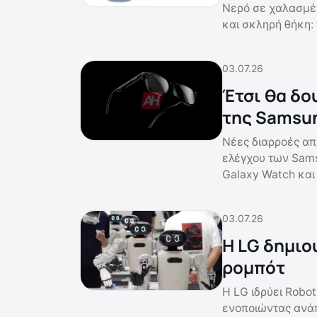
Νερό σε χαλασμέν
και σκληρή θήκη:
03.07.26
Έτσι θα δο
της Samsu
Νέες διαρροές απ
ελέγχου των Sams
Galaxy Watch και 
03.07.26
Η LG δημιο
ρομπότ
Η LG ιδρύει Robo
ενοποιώντας ανάπτ