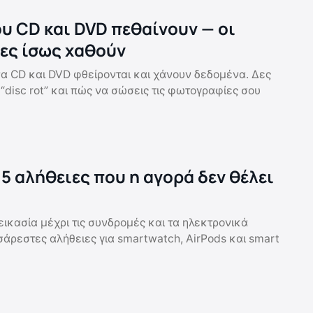
ου CD και DVD πεθαίνουν — οι
ες ίσως χαθούν
α CD και DVD φθείρονται και χάνουν δεδομένα. Δες
ο “disc rot” και πώς να σώσεις τις φωτογραφίες σου
 5 αλήθειες που η αγορά δεν θέλει
εικασία μέχρι τις συνδρομές και τα ηλεκτρονικά
άρεστες αλήθειες για smartwatch, AirPods και smart