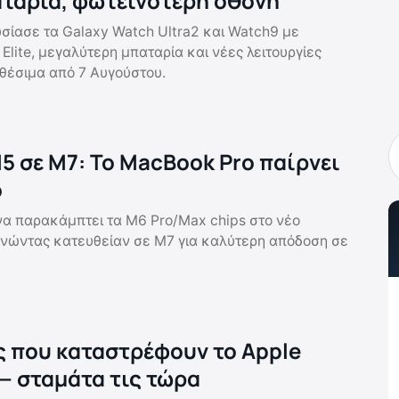
ταρία, φωτεινότερη οθόνη
ίασε τα Galaxy Watch Ultra2 και Watch9 με
lite, μεγαλύτερη μπαταρία και νέες λειτουργίες
αθέσιμα από 7 Αυγούστου.
5 σε M7: Το MacBook Pro παίρνει
ο
να παρακάμπτει τα M6 Pro/Max chips στο νέο
νώντας κατευθείαν σε M7 για καλύτερη απόδοση σε
ς που καταστρέφουν το Apple
— σταμάτα τις τώρα