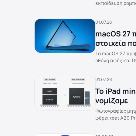
εκπαίδευση ρομπ
01.07.26
macOS 27 π
στοιχεία π
Το macOS 27 κρύβε
οθόνη αφής και Dy
01.07.26
Το iPad min
νομίζαμε
Φωτογραφίες μητρ
φέρει τσιπ A20 P