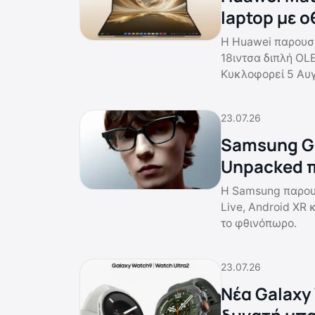
laptop με ο
Η Huawei παρουσί
18ιντσα διπλή OLE
Κυκλοφορεί 5 Αυ
23.07.26
Samsung Ga
Unpacked π
Η Samsung παρουσ
Live, Android XR 
το φθινόπωρο.
23.07.26
Νέα Galaxy 