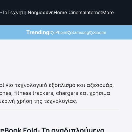
-To
Τεχνητή Νοημοσύνη
Home Cinema
Internet
More
Trending:
iPhone
Samsung
Xiaomi
γοί για τεχνολογικό εξοπλισμό και αξεσουάρ,
es, fitness trackers, chargers και χρήσιμα
ερινή χρήση της τεχνολογίας.
eBook Fold: Το αναδιπλούμενο