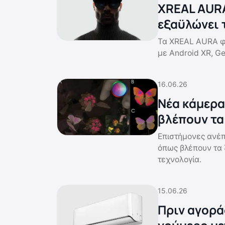
XREAL AURA
εξαϋλώνει 
Τα XREAL AURA φέ
με Android XR, Ge
16.06.26
Νέα κάμερα
βλέπουν τα
Επιστήμονες ανέ
όπως βλέπουν τα 
τεχνολογία.
15.06.26
Πριν αγορά