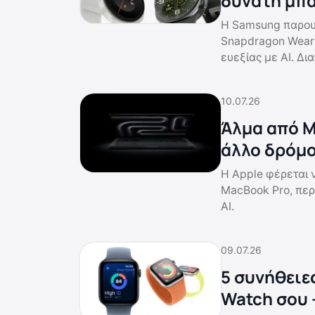
δυνατή μπα
Η Samsung παρουσ
Snapdragon Wear E
ευεξίας με AI. Δι
10.07.26
Άλμα από M
άλλο δρόμ
Η Apple φέρεται 
MacBook Pro, περ
AI.
09.07.26
5 συνήθειε
Watch σου 