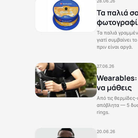
28.06.26
Τα παλιά σ
φωτογραφί
Τα παλιά γραμμέν
γιατί συμβαίνει τ
πριν είναι αργά.
27.06.26
Wearables:
να μάθεις
Από τις θερμίδες-
απόβλητα — 5 δυσ
rings.
20.06.26