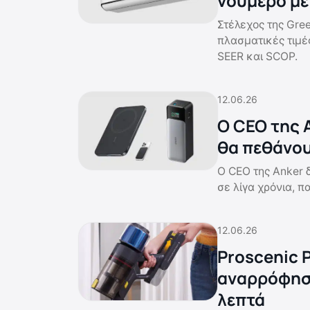
νούμερο με
Στέλεχος της Gree
πλασματικές τιμές
SEER και SCOP.
12.06.26
Ο CEO της 
θα πεθάνου
Ο CEO της Anker 
σε λίγα χρόνια, π
12.06.26
Proscenic 
αναρρόφηση
λεπτά