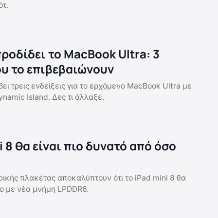
ότ.
ροδίδει το MacBook Ultra: 3
ου το επιβεβαιώνουν
ι τρεις ενδείξεις για το ερχόμενο MacBook Ultra με
namic Island. Δες τι άλλαξε.
i 8 θα είναι πιο δυνατό από όσο
ικής πλακέτας αποκαλύπτουν ότι το iPad mini 8 θα
ro με νέα μνήμη LPDDR6.