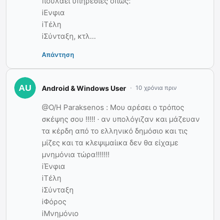
πουλάει υπηρεσίες όπως:
iΕνφια
iΤέλη
iΣύνταξη, κτλ…
Απάντηση
Android & Windows User
10 χρόνια πριν
@Ο/Η Paraksenos : Μου αρέσει ο τρόπος
σκέψης σου !!!!! · αν υπολόγιζαν και μάζευαν
τα κέρδη από το ελληνικό δημόσιο και τις
μίζες και τα κλεψιμαίικα δεν θα είχαμε
μνημόνια τώρα!!!!!!!
iΈνφια
iΤέλη
iΣύνταξη
iΦόρος
iΜνημόνιο