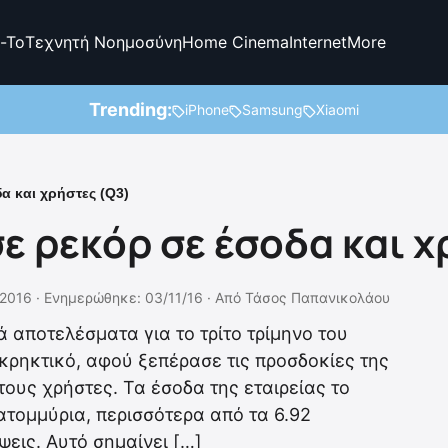
-To
Τεχνητή Νοημοσύνη
Home Cinema
Internet
More
Trending:
iPhone
Samsung
Xiaomi
 και χρήστες (Q3)
ε ρεκόρ σε έσοδα και χ
/2016 ·
Ενημερώθηκε: 03/11/16
·
Από
Τάσος Παπανικολάου
 αποτελέσματα για το τρίτο τρίμηνο του
 εκρηκτικό, αφού ξεπέρασε τις προσδοκίες της
τους χρήστες. Τα έσοδα της εταιρείας το
κατομμύρια, περισσότερα από τα 6.92
εις. Αυτό σημαίνει […]