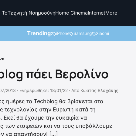
-To
Τεχνητή Νοημοσύνη
Home Cinema
Internet
More
Trending:
iPhone
Samsung
Xiaomi
ίνο
hblog πάει Βερολίνο
07/2013 ·
Ενημερώθηκε: 18/01/22
·
Από
Κώστας Βλαχάκης
ς ημέρες το Techblog θα βρίσκεται στο
ης τεχνολογίας στην Ευρώπη κατά τη
. Εκεί θα έχουμε την ευκαιρία να
ς των εταιρειών και να τους υποβάλλουμε
υν να απαντήσουν! […]