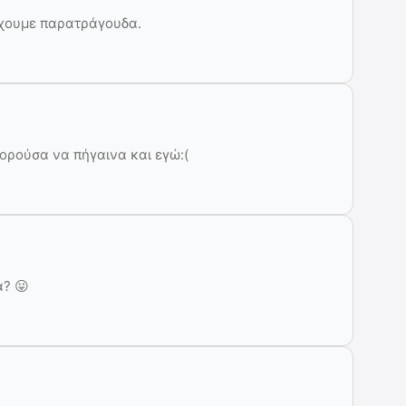
 έχουμε παρατράγουδα.
ορούσα να πήγαινα και εγώ:(
α? 😛