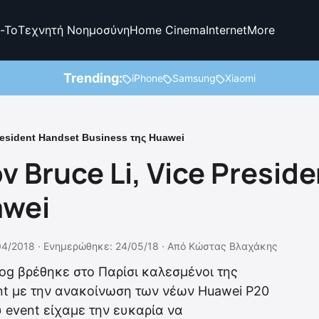
-To
Τεχνητή Νοημοσύνη
Home Cinema
Internet
More
Trending:
iPhone
Samsung
Xiaomi
President Handset Business της Huawei
ν Bruce Li, Vice Presid
awei
04/2018 ·
Ενημερώθηκε: 24/05/18
·
Από
Κώστας Βλαχάκης
g βρέθηκε στο Παρίσι καλεσμένοι της
nt με την ανακοίνωση των νέων Huawei P20
υ event είχαμε την ευκαρία να