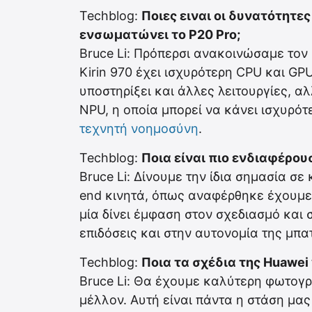
Techblog:
Ποιες ειναι οι δυνατότητες
ενσωματώνει το P20 Pro;
Bruce Li: Πρόπερσι ανακοινώσαμε τον K
Kirin 970 έχει ισχυρότερη CPU και GP
υποστηρίξει και άλλες λειτουργίες, α
NPU, η οποία μπορεί να κάνει ισχυρότ
τεχνητή νοημοσύνη
.
Techblog:
Ποια είναι πιο ενδιαφέρουσ
Bruce Li: Δίνουμε την ίδια σημασία σε
end κινητά, όπως αναφέρθηκε έχουμε
μία δίνει έμφαση στον σχεδιασμό και 
επιδόσεις και στην αυτονομία της μπα
Techblog:
Ποια τα σχέδια της Huawei 
Bruce Li: Θα έχουμε καλύτερη φωτογ
μέλλον. Αυτή είναι πάντα η στάση μα