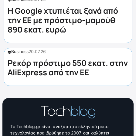
Η Google χτυπιέται ξανά από
την ΕΕ με πρόστιμο-μαμούθ
890 εκατ. ευρώ
Business
20.07.26
Ρεκόρ πρόστιμο 550 εκατ. στην
AliExpress από την ΕΕ
Το Techblog.gr είναι ανεξάρτητο ελληνικό μέσο
τεχνολογίας που ιδρύθηκε το 2007 και καλύπτει