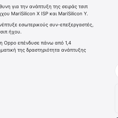
θυνη για την ανάπτυξη της σειράς τσιπ
ου MariSilicon X ISP και MariSilicon Y.
ανέπτυξε εσωτερικούς συν-επεξεργαστές,
τσιπ ήχου.
ι η Oppo επένδυσε πάνω από 1,4
ηματική της δραστηριότητα ανάπτυξης