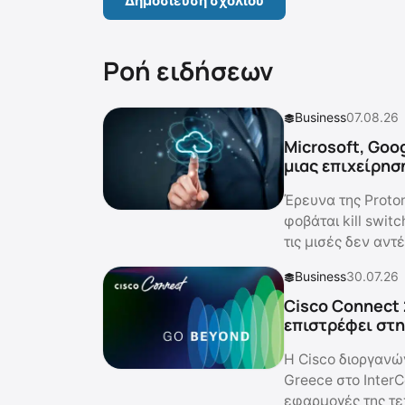
Ροή ειδήσεων
Business
07.08.26
Microsoft, Goo
μιας επιχείρησ
Έρευνα της Proto
φοβάται kill swit
τις μισές δεν αντ
Business
30.07.26
Cisco Connect 
επιστρέφει στ
Η Cisco διοργανώ
Greece στο InterC
εφαρμογές της τε