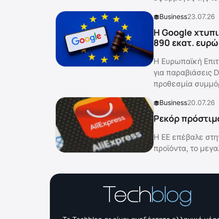
Business
23.07.26
Η Google χτυπι
890 εκατ. ευρώ
Η Ευρωπαϊκή Επιτ
για παραβιάσεις D
προθεσμία συμμ
Business
20.07.26
Ρεκόρ πρόστιμο
Η ΕΕ επέβαλε στη
προϊόντα, το μεγ