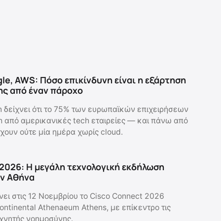
gle, AWS: Πόσο επικίνδυνη είναι η εξάρτηση
ης από έναν πάροχο
n δείχνει ότι το 75% των ευρωπαϊκών επιχειρήσεων
ch από αμερικανικές tech εταιρείες — και πάνω από
έχουν ούτε μία ημέρα χωρίς cloud.
2026: Η μεγάλη τεχνολογική εκδήλωση
ην Αθήνα
νει στις 12 Νοεμβρίου το Cisco Connect 2026
ontinental Athenaeum Athens, με επίκεντρο τις
χνητής νοημοσύνης.