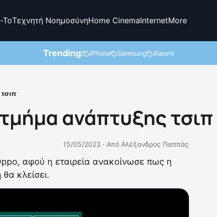
-To
Τεχνητή Νοημοσύνη
Home Cinema
Internet
More
Trending:
iPhone
Samsung
Xiaomi
 τσιπ
ο τμήμα ανάπτυξης τσιπ
15/05/2023 ·
Από
Αλέξανδρος Παππάς
 Oppo, αφού η εταιρεία ανακοίνωσε πως η
 θα κλείσει.