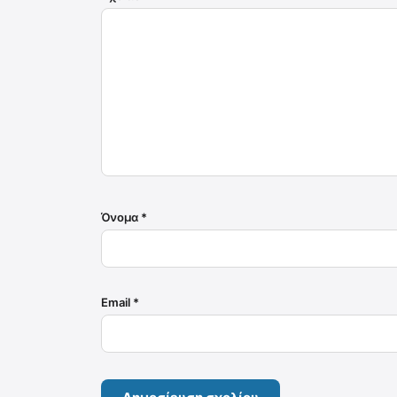
Όνομα
*
Email
*