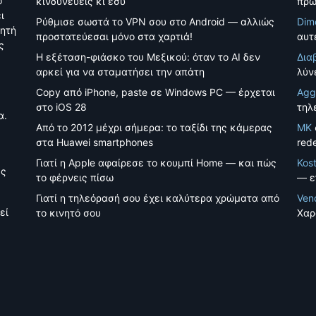
ο
κινδυνεύεις κι εσύ
πρώ
ι
Ρύθμισε σωστά το VPN σου στο Android — αλλιώς
Dim
νητή
προστατεύεσαι μόνο στα χαρτιά!
αυτέ
ς
Η εξέταση-φιάσκο του Μεξικού: όταν το AI δεν
Δια
αρκεί για να σταματήσει την απάτη
λύν
Copy από iPhone, paste σε Windows PC — έρχεται
Agg
στο iOS 28
τηλ
α.
Από το 2012 μέχρι σήμερα: το ταξίδι της κάμερας
MK
στα Huawei smartphones
red
Γιατί η Apple αφαίρεσε το κουμπί Home — και πώς
Kos
ές
το φέρνεις πίσω
— ε
Γιατί η τηλεόρασή σου έχει καλύτερα χρώματα από
Ven
εί
το κινητό σου
Χαρ