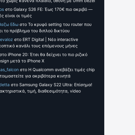
το χωρίς κανένα πλαίσιο, οθόνη με 0mm bezel
os
στο
Galaxy S26 FE: Έως 170€ πιο ακριβό —
ς είναι οι τιμές
βαζω Εδω
στο
Το κρυφό setting του router που
ει το πρόβλημα του διπλού δικτύου
evaloz
στο
ERT Digital | Νέο interactive
εοπτικό κανάλι τους επόμενους μήνες
στο
iPhone 20: Έτσι θα δείχνει το πιο ριζικό
esign μετά το iPhone X
tas_falcon
στο
Η Qualcomm ανεβάζει τιμές chip
τοιμαστείτε για ακριβότερα κινητά
detta
στο
Samsung Galaxy S22 Ultra: Επίσημα!
ακτηριστικά, τιμή, διαθεσιμότητα, video