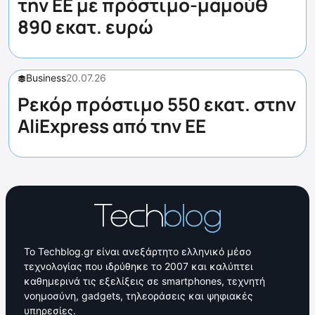
την ΕΕ με πρόστιμο-μαμούθ
890 εκατ. ευρώ
Business
20.07.26
Ρεκόρ πρόστιμο 550 εκατ. στην
AliExpress από την ΕΕ
Το Techblog.gr είναι ανεξάρτητο ελληνικό μέσο
τεχνολογίας που ιδρύθηκε το 2007 και καλύπτει
καθημερινά τις εξελίξεις σε smartphones, τεχνητή
νοημοσύνη, gadgets, τηλεοράσεις και ψηφιακές
υπηρεσίες.