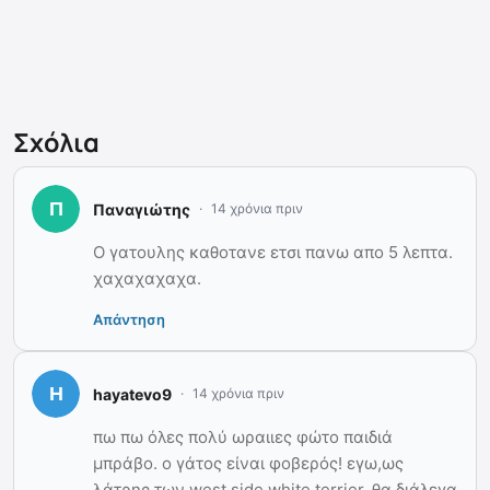
Σχόλια
Παναγιώτης
14 χρόνια πριν
O γατουλης καθοτανε ετσι πανω απο 5 λεπτα.
χαχαχαχαχα.
Απάντηση
hayatevo9
14 χρόνια πριν
πω πω όλες πολύ ωραιιες φώτο παιδιά
μπράβο. ο γάτος είναι φοβερός! εγω,ως
λάτρης των west side white terrier, θα διάλεγα