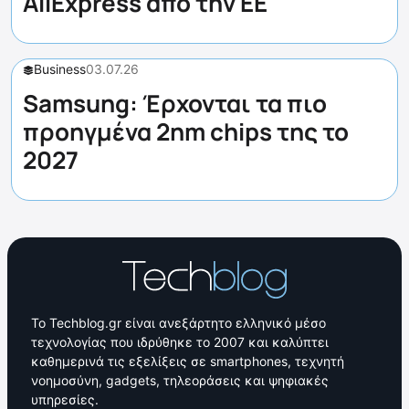
AliExpress από την ΕΕ
Business
03.07.26
Samsung: Έρχονται τα πιο
προηγμένα 2nm chips της το
2027
Το Techblog.gr είναι ανεξάρτητο ελληνικό μέσο
τεχνολογίας που ιδρύθηκε το 2007 και καλύπτει
καθημερινά τις εξελίξεις σε smartphones, τεχνητή
νοημοσύνη, gadgets, τηλεοράσεις και ψηφιακές
υπηρεσίες.