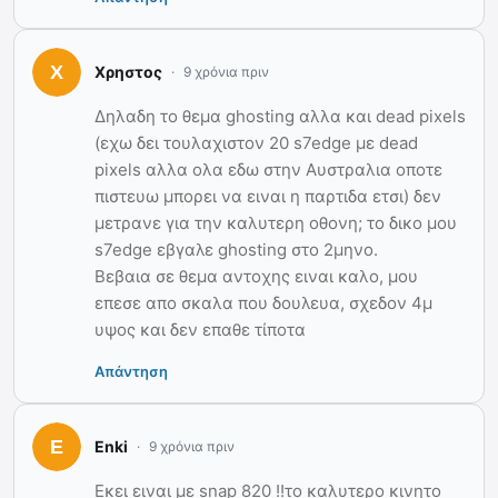
Χρηστος
9 χρόνια πριν
Δηλαδη το θεμα ghosting αλλα και dead pixels
(εχω δει τουλαχιστον 20 s7edge με dead
pixels αλλα ολα εδω στην Αυστραλια οποτε
πιστευω μπορει να ειναι η παρτιδα ετσι) δεν
μετρανε για την καλυτερη οθονη; το δικο μου
s7edge εβγαλε ghosting στο 2μηνο.
Βεβαια σε θεμα αντοχης ειναι καλο, μου
επεσε απο σκαλα που δουλευα, σχεδον 4μ
υψος και δεν επαθε τίποτα
Απάντηση
Enki
9 χρόνια πριν
Εκει ειναι με snap 820 !!το καλυτερο κινητο