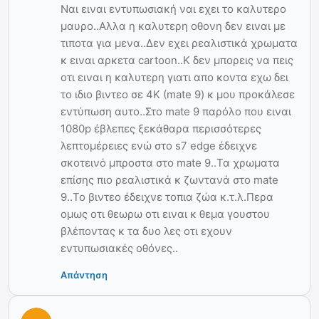
Ναι ειναι εντυπωσιακή ναι εχει το καλυτερο
μαυρο..Αλλα η καλυτερη οθονη δεν ειναι με
τιποτα για μενα..Δεν εχει ρεαλιστικά χρωματα
κ ειναι αρκετα cartoon..Κ δεν μπορεις να πεις
οτι ειναι η καλυτερη γιατι απο κοντα εχω δει
το ιδιο βιντεο σε 4Κ (mate 9) κ μου προκάλεσε
εντύπωση αυτο..Στο mate 9 παρόλο που ειναι
1080p έβλεπες ξεκάθαρα περισσότερες
λεπτομέρειες ενώ στο s7 edge έδειχνε
σκοτεινό μπροστα στο mate 9..Τα χρωματα
επίσης πιο ρεαλιστικά κ ζωντανά στο mate
9..Το βιντεο έδειχνε τοπια ζώα κ.τ.λ.Περα
ομως οτι θεωρω οτι ειναι κ θεμα γουστου
βλέποντας κ τα δυο λες οτι εχουν
εντυπωσιακές οθόνες..
Απάντηση