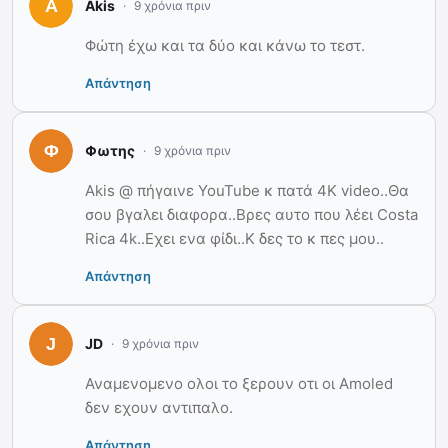
Akis
9 χρόνια πριν
Φώτη έχω και τα δύο και κάνω το τεστ.
Απάντηση
Φωτης
9 χρόνια πριν
Akis @ πήγαινε YouTube κ πατά 4Κ video..Θα
σου βγαλει διαφορα..Βρες αυτο που λέει Costa
Rica 4k..Εχει ενα φίδι..Κ δες το κ πες μου..
Απάντηση
JD
9 χρόνια πριν
Αναμενομενο ολοι το ξερουν οτι οι Amoled
δεν εχουν αντιπαλο.
Απάντηση