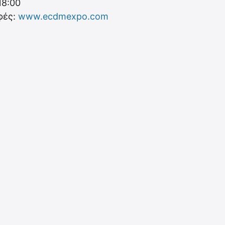
18:00
φές:
www.ecdmexpo.com