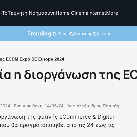
-To
Τεχνητή Νοημοσύνη
Home Cinema
Internet
More
Trending:
iPhone
Samsung
Xiaomi
 της ECDM Expo SE Europe 2024
εία η διοργάνωση της E
/2024 ·
Ενημερώθηκε: 14/05/24
·
Από
Αλέξανδρος Παππάς
ργάνωση της φετινής eCommerce & Digital
 που θα πραγματοποιηθεί από τις 24 έως τις