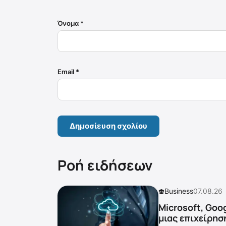
Όνομα
*
Email
*
Ροή ειδήσεων
Business
07.08.26
Microsoft, Goo
μιας επιχείρησ