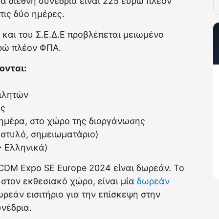
ρα διεθνή συνέδρια είναι 225 ευρώ πλέον
τις δύο ημέρες.
as και του Σ.Ε.Δ.Ε προβλέπεται μειωμένο
υρώ πλέον ΦΠΑ.
ονται:
μιλητών
ές
ε ημέρα, στο χώρο της διοργάνωσης
 στυλό, σημειωματάριο)
> Ελληνικά)
CDM Expo SE Europe 2024 είναι δωρεάν. Το
 στον εκθεσιακό χώρο, είναι μία
δωρεάν
ωρεάν εισιτήριο για την επίσκεψη στην
υνέδρια.