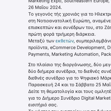
Marketing Expo, Southeastern Europe,
26 Μαΐου 2024.
Το γεγονός τής χρονιάς για το Ηλεκτ
στη Νοτιοανατολική Ευρώπη, αναμένει
επισκεπτών και συνέδρων του, στο Ζά
πρώτη φορά τριήμερη διάρκεια.
Μεταξύ των
εκθετών
, συμπεριλαμβάνο
προϊόντα, eCommerce Development, Digit
Payments, Marketing Automation, Pack
Στο πλαίσιο της διοργάνωσης, δύο με
δύο διήμερα συνέδρια, το διεθνές συνέ
διεθνές συνέδριο για το Ψηφιακό Μάρ
Παρασκευή 24 και το Σάββατο 25 Μαΐ
Δείτε τη θεματολογία και τους ομιλητ
για το Διήμερο Συνέδριο Digital Marke
εισιτήριό σας.