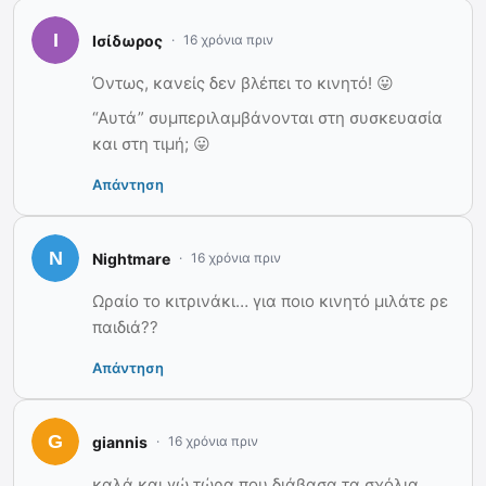
Ισίδωρος
16 χρόνια πριν
Όντως, κανείς δεν βλέπει το κινητό! 😛
“Αυτά” συμπεριλαμβάνονται στη συσκευασία
και στη τιμή; 😛
Απάντηση
Nightmare
16 χρόνια πριν
Ωραίο το κιτρινάκι… για ποιο κινητό μιλάτε ρε
παιδιά??
Απάντηση
giannis
16 χρόνια πριν
καλά και γώ τώρα που διάβασα τα σχόλια