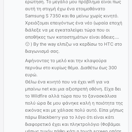
ερώτηση. Το μεγάλο μου πρόβλημα είναι πως
αυτή τη στιγμή έχω ένα ετοιμοθάνατο
Samsung S 7350 και θα μείνω χωρίς κινητό.
Χρειάζομαι επειγόντως ένα νέο (ωραία εποχή
διάλεξε να με εγκαταλείψει τώρα που οι
αποθήκες των καταστημάτων είναι άδειες….
🙁 ) By the way ελπιζω να κερδίσω το HTC στο
διαγωνισμό σας.
Αφήνοντας το μελό και την κλαψούρα
περνάω στο κυρίως θέμα. Διαθέτω έως 300
ευρώ.
Θέλω ένα κινητό που να έχει wifi για να
μπαίνω net και μια αξιοπρεπή οθόνη. Είχα δει
το Wildfire αλλά τώρα που το ξανασκάλισα
πολύ ώρα δε μου φάνηκε καλή η ποιότητα της
εικόνας και με χάλασε πολύ αυτό. Είπα μήπως
πάρω Blackberry για το λόγο ότι είναι κάτι
διαφορετικό έχει και πληκτρολόγιο (Φοβάμαι
μήπως τυχόν πάθει κάτι η touch screen οπότε