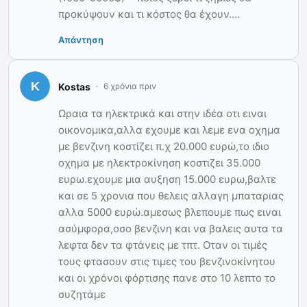
προκύψουν και τι κόστος θα έχουν….
Απάντηση
Kostas
6 χρόνια πριν
Ωραια τα ηλεκτρικά και στην ιδέα οτι ειναι
οικονομικα,αλλα εχουμε και λεμε ενα οχημα
με βενζινη κοστίζει π.χ 20.000 ευρώ,το ιδιο
οχημα με ηλεκτροκίνηση κοστιζει 35.000
ευρω.εχουμε μια αυξηση 15.000 ευρω,βαλτε
και σε 5 χρονια που θελεις αλλαγη μπαταριας
αλλα 5000 ευρώ.αμεσως βλεπουμε πως ειναι
ασύμφορα,οσο βενζινη και να βαλεις αυτα τα
λεφτα δεν τα φτάνεις με τπτ. Οταν οι τιμές
τους φτασουν στις τιμες του βενζινοκίνητου
και οι χρόνοι φόρτισης πανε στο 10 λεπτο το
συζητάμε