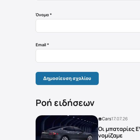
Όνομα
*
Email
*
Ροή ειδήσεων
Cars
17.07.26
Οι μπαταρίες E
νομίζαμε