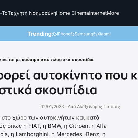
-To
Τεχνητή Νοημοσύνη
Home Cinema
Internet
More
Trending:
iPhone
Samsung
Xiaomi
κινείται με καύσιμα από πλαστικά σκουπίδια
ορεί αυτοκίνητο που κι
στικά σκουπίδια
02/01/2023 ·
Από
Αλέξανδρος Παππάς
 στο χώρο των αυτοκινήτων και κατά
ς όπως η FIAT, η BMW, η Citroen, η Alfa
ncia, η Lamborghini, η Mercedes -Benz, η