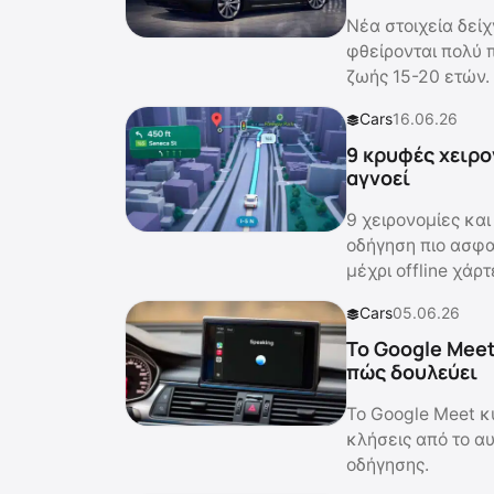
Νέα στοιχεία δεί
φθείρονται πολύ π
ζωής 15-20 ετών.
Cars
16.06.26
9 κρυφές χειρο
αγνοεί
9 χειρονομίες και
οδήγηση πιο ασφ
μέχρι offline χάρτ
Cars
05.06.26
Το Google Meet
πώς δουλεύει
Το Google Meet κ
κλήσεις από το αυ
οδήγησης.