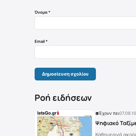
Όνομα
*
Email
*
Ροή ειδήσεων
Έχουν πει
07.09.1
Ψηφιακό Ταξίμ
Καθημερινά ακούμ