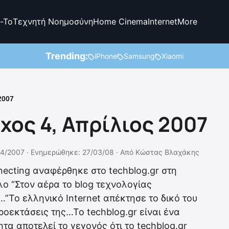
-To
Τεχνητή Νοημοσύνη
Home Cinema
Internet
More
Trending:
iPhone
Samsung
Xiaomi
2007
χος 4, Απρίλιος 2007
4/2007 ·
Ενημερώθηκε: 27/03/08
·
Από
Κώστας Βλαχάκης
necting αναφέρθηκε στο techblog.gr στη
λο “Στον αέρα το blog τεχνολογίας
…”Το ελληνικό Internet απέκτησε το δικό του
 προεκτάσεις της…Το techblog.gr είναι ένα
τα αποτελεί το γεγονός ότι το techblog.gr