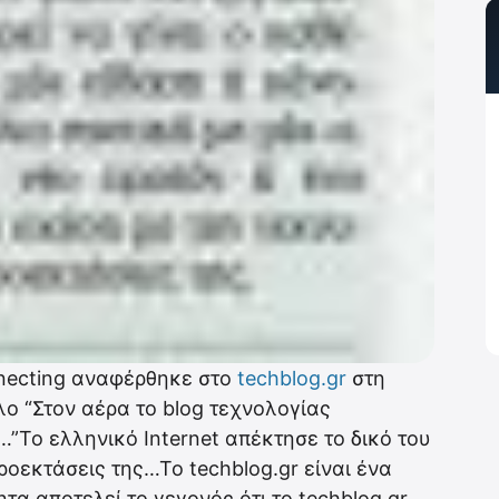
nnecting αναφέρθηκε στο
techblog.gr
στη
λο “Στον αέρα το blog τεχνολογίας
…”Το ελληνικό Internet απέκτησε το δικό του
 προεκτάσεις της…Το techblog.gr είναι ένα
τα αποτελεί το γεγονός ότι το techblog.gr