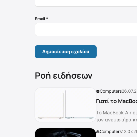
Email
*
Ροή ειδήσεων
Computers
26.07.2
Γιατί το MacBoo
Το MacBook Air εί
τον ανεμιστήρα κ
Computers
12.07.2