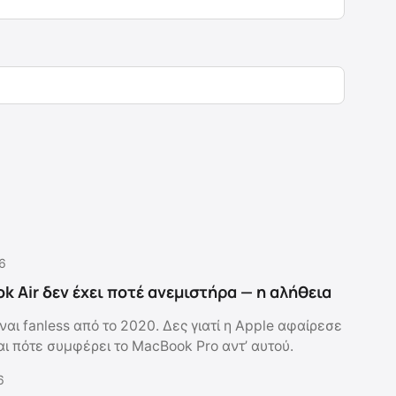
6
k Air δεν έχει ποτέ ανεμιστήρα — η αλήθεια
ναι fanless από το 2020. Δες γιατί η Apple αφαίρεσε
αι πότε συμφέρει το MacBook Pro αντ’ αυτού.
6