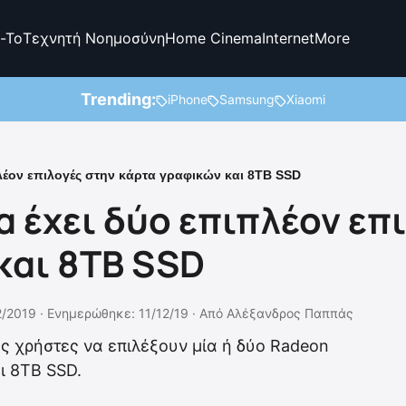
-To
Τεχνητή Νοημοσύνη
Home Cinema
Internet
More
Trending:
iPhone
Samsung
Xiaomi
πλέον επιλογές στην κάρτα γραφικών και 8TB SSD
α έχει δύο επιπλέον επ
και 8TB SSD
2/2019 ·
Ενημερώθηκε: 11/12/19
·
Από
Αλέξανδρος Παππάς
υς χρήστες να επιλέξουν μία ή δύο Radeon
ι 8TB SSD.