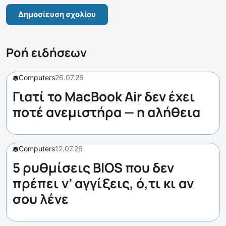
Ροή ειδήσεων
Computers
26.07.26
Γιατί το MacBook Air δεν έχει
ποτέ ανεμιστήρα — η αλήθεια
Computers
12.07.26
5 ρυθμίσεις BIOS που δεν
πρέπει ν’ αγγίξεις, ό,τι κι αν
σου λένε