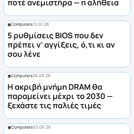
ποτέ ανεμιστήρα — η αλήθεια
Computers
12.07.26
5 ρυθμίσεις BIOS που δεν
πρέπει ν’ αγγίξεις, ό,τι κι αν
σου λένε
Computers
28.06.26
Η ακριβή μνήμη DRAM θα
παραμείνει μέχρι το 2030 —
ξεχάστε τις παλιές τιμές
Computers
03.06.26