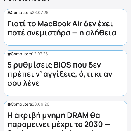
Computers
26.07.26
Γιατί το MacBook Air δεν έχει
ποτέ ανεμιστήρα — η αλήθεια
Computers
12.07.26
5 ρυθμίσεις BIOS που δεν
πρέπει ν’ αγγίξεις, ό,τι κι αν
σου λένε
Computers
28.06.26
Η ακριβή μνήμη DRAM θα
παραμείνει μέχρι το 2030 —