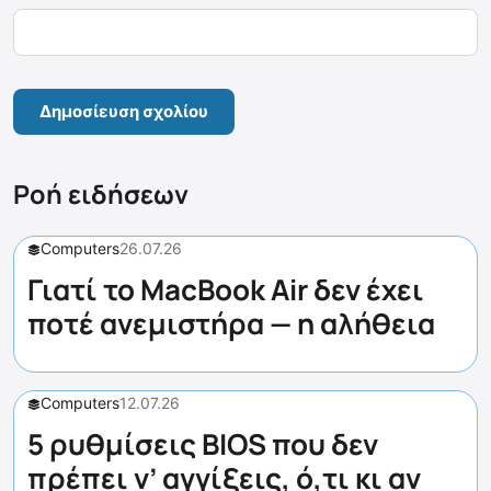
Ροή ειδήσεων
Computers
26.07.26
Γιατί το MacBook Air δεν έχει
ποτέ ανεμιστήρα — η αλήθεια
Computers
12.07.26
5 ρυθμίσεις BIOS που δεν
πρέπει ν’ αγγίξεις, ό,τι κι αν