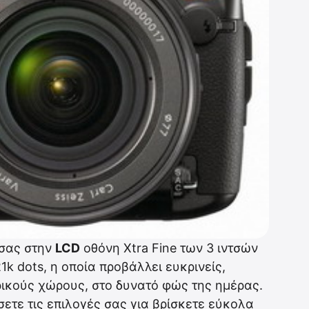
 σας στην
LCD
οθόνη Xtra Fine των 3 ιντσών
1k dots, η οποία προβάλλει ευκρινείς,
ικούς χώρους, στο δυνατό φώς της ημέρας.
ετε τις επιλογές σας για βρίσκετε εύκολα