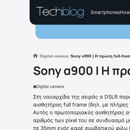
Smartphones
How
Digital camera
Sony α900 | Η πρώτη full-fra
Sony α900 | Η πρ
Digital camera
Στη ναυαρχίδα της σειράς α DSLR παρ
αισθητήρας full frame (δηλ. με πλήρε
Αυτός ο πρωτοποριακός αισθητήρας αν
αριθμός των pixel του σε συνδυασμό μ
τα 35mm ενός καρέ συμβατικού φιλμ 