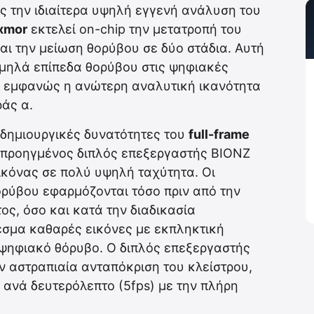
ς την ιδιαίτερα υψηλή εγγενή ανάλυση του
xmor
εκτελεί on-chip την μετατροπή του
ι την μείωση θορύβου σε δύο στάδια. Αυτή
χαμηλά επίπεδα θορύβου στις ψηφιακές
ται εμφανώς η ανώτερη αναλυτική ικανότητα
άς α.
ς δημιουργικές δυνατότητες του
full-frame
ς προηγμένος διπλός επεξεργαστής BIONZ
εικόνας σε πολύ υψηλή ταχύτητα. Οι
ορύβου εφαρμόζονται τόσο πριν από την
ς, όσο και κατά την διαδικασία
εσμα καθαρές εικόνες με εκπληκτική
 ψηφιακό θόρυβο. Ο διπλός επεξεργαστής
ην αστραπιαία ανταπόκριση του κλείστρου,
 ανά δευτερόλεπτο (5fps) με την πλήρη