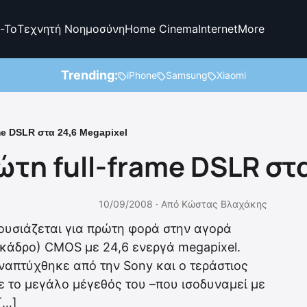
-To
Τεχνητή Νοημοσύνη
Home Cinema
Internet
More
Trending:
iPhone
Samsung
Xiaomi
me DSLR στα 24,6 Megapixel
ώτη full-frame DSLR στ
10/09/2008 ·
Από
Κώστας Βλαχάκης
ουσιάζεται για πρώτη φορά στην αγορά
ς κάδρο) CMOS με 24,6 ενεργά megapixel.
απτύχθηκε από την Sony και ο τεράστιος
ε το μεγάλο μέγεθός του –που ισοδυναμεί με
[…]