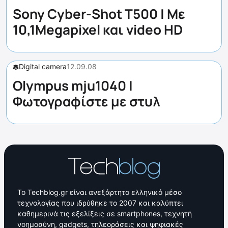
Sony Cyber-Shot T500 | Με
10,1Megapixel και video HD
Digital camera
12.09.08
Olympus mju1040 |
Φωτογραφίστε με στυλ
Το Techblog.gr είναι ανεξάρτητο ελληνικό μέσο
τεχνολογίας που ιδρύθηκε το 2007 και καλύπτει
καθημερινά τις εξελίξεις σε smartphones, τεχνητή
νοημοσύνη, gadgets, τηλεοράσεις και ψηφιακές