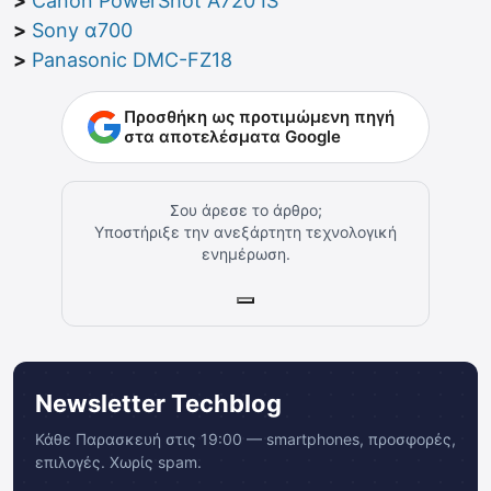
>
Canon PowerShot A720 IS
>
Sony α700
>
Panasonic DMC-FZ18
Προσθήκη ως προτιμώμενη πηγή
στα αποτελέσματα Google
Σου άρεσε το άρθρο;
Υποστήριξε την ανεξάρτητη τεχνολογική
ενημέρωση.
Newsletter Techblog
Κάθε Παρασκευή στις 19:00 — smartphones, προσφορές,
επιλογές. Χωρίς spam.