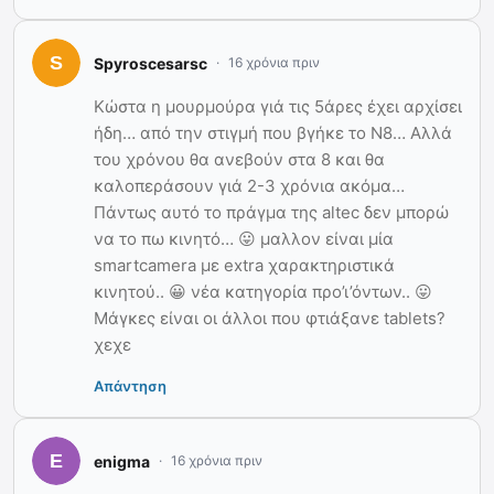
Spyroscesarsc
16 χρόνια πριν
Κώστα η μουρμούρα γιά τις 5άρες έχει αρχίσει
ήδη… από την στιγμή που βγήκε το Ν8… Αλλά
του χρόνου θα ανεβούν στα 8 και θα
καλοπεράσουν γιά 2-3 χρόνια ακόμα…
Πάντως αυτό το πράγμα της altec δεν μπορώ
να το πω κινητό… 😛 μαλλον είναι μία
smartcamera με extra χαρακτηριστικά
κινητού.. 😀 νέα κατηγορία προ’ι’όντων.. 😛
Μάγκες είναι οι άλλοι που φτιάξανε tablets?
χεχε
Απάντηση
enigma
16 χρόνια πριν