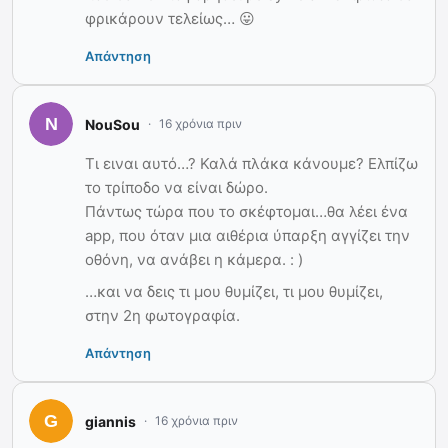
φρικάρουν τελείως… 😛
Απάντηση
ΝouSou
16 χρόνια πριν
Τι ειναι αυτό…? Καλά πλάκα κάνουμε? Ελπίζω
το τρίποδο να είναι δώρο.
Πάντως τώρα που το σκέφτομαι…θα λέει ένα
app, που όταν μια αιθέρια ύπαρξη αγγίζει την
οθόνη, να ανάβει η κάμερα. : )
…και να δεις τι μου θυμίζει, τι μου θυμίζει,
στην 2η φωτογραφία.
Απάντηση
giannis
16 χρόνια πριν