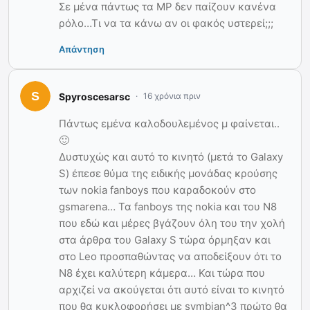
Σε μένα πάντως τα ΜΡ δεν παίζουν κανένα
ρόλο…Τι να τα κάνω αν οι φακός υστερεί;;;
Απάντηση
Spyroscesarsc
16 χρόνια πριν
Πάντως εμένα καλοδουλεμένος μ φαίνεται..
🙂
Δυστυχώς και αυτό το κινητό (μετά το Galaxy
S) έπεσε θύμα της ειδικής μονάδας κρούσης
των nokia fanboys που καραδοκούν στο
gsmarena… Τα fanboys της nokia και του Ν8
που εδώ και μέρες βγάζουν όλη του την χολή
στα άρθρα του Galaxy S τώρα όρμηξαν και
στο Leo προσπαθώντας να αποδείξουν ότι το
Ν8 έχει καλύτερη κάμερα… Και τώρα που
αρχιζεί να ακούγεται ότι αυτό είναι το κινητό
που θα κυκλοφορήσει με symbian^3 πρώτο θα