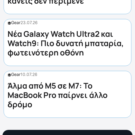
κανείς δεν περίμενε
Gear
23.07.26
Νέα Galaxy Watch Ultra2 και
Watch9: Πιο δυνατή μπαταρία,
φωτεινότερη οθόνη
Gear
10.07.26
Άλμα από M5 σε M7: Το
MacBook Pro παίρνει άλλο
δρόμο