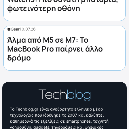
φωτεινότερη οθόνη
Gear
10.07.26
Άλμα από M5 σε M7: Το
MacBook Pro παίρνει άλλο
δρόμο
Το Techblog.gr είναι ανεξάρτητο ελληνικό μέσο
τεχνολογίας που ιδρύθηκε το 2007 και καλύπτει
καθημερινά τις εξελίξεις σε smartphones, τεχνητή
νοημοσύνη, gadgets, τηλεοράσεις και ψηφιακές