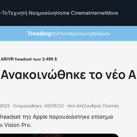
-To
Τεχνητή Νοημοσύνη
Home Cinema
Internet
More
Trending:
iPhone
Samsung
Xiaomi
 AR/VR headset των 3.499 $
: Ανακοινώθηκε το νέο 
2023 ·
Ενημερώθηκε: 06/06/23
·
Από
Αλέξανδρος Παππάς
headset της Apple παρουσιάστηκε επίσημα
 Vision Pro.