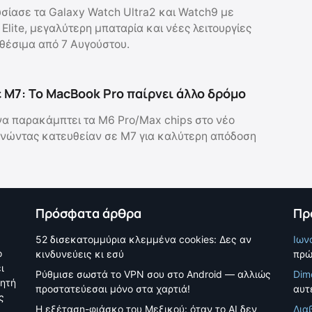
ίασε τα Galaxy Watch Ultra2 και Watch9 με
lite, μεγαλύτερη μπαταρία και νέες λειτουργίες
αθέσιμα από 7 Αυγούστου.
 M7: Το MacBook Pro παίρνει άλλο δρόμο
να παρακάμπτει τα M6 Pro/Max chips στο νέο
νώντας κατευθείαν σε M7 για καλύτερη απόδοση
Πρόσφατα άρθρα
Πρ
52 δισεκατομμύρια κλεμμένα cookies: Δες αν
Ιων
ο
κινδυνεύεις κι εσύ
πρώ
ι
Ρύθμισε σωστά το VPN σου στο Android — αλλιώς
Dim
νητή
προστατεύεσαι μόνο στα χαρτιά!
αυτέ
ς
Η εξέταση-φιάσκο του Μεξικού: όταν το AI δεν
Δια