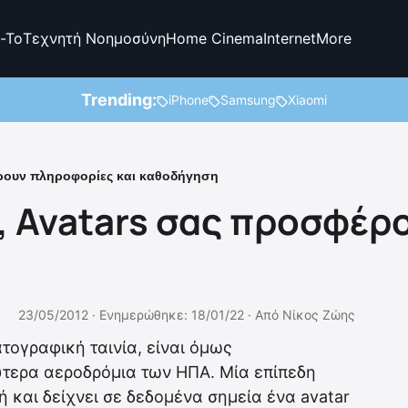
-To
Τεχνητή Νοημοσύνη
Home Cinema
Internet
More
Trending:
iPhone
Samsung
Xiaomi
ρουν πληροφορίες και καθοδήγηση
 Avatars σας προσφέρ
23/05/2012 ·
Ενημερώθηκε: 18/01/22
·
Από
Νίκος Ζώης
τογραφική ταινία, είναι όμως
ύτερα αεροδρόμια των ΗΠΑ. Μία επίπεδη
 και δείχνει σε δεδομένα σημεία ένα avatar