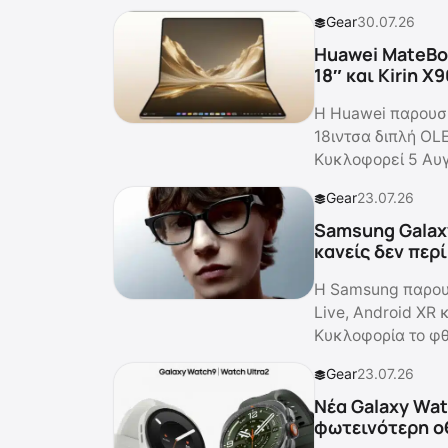
Gear
30.07.26
Huawei MateBoo
18″ και Kirin X
Η Huawei παρουσί
18ιντσα διπλή OLE
Κυκλοφορεί 5 Αυ
Gear
23.07.26
Samsung Galax
κανείς δεν περ
Η Samsung παρουσ
Live, Android XR 
Κυκλοφορία το φ
Gear
23.07.26
Νέα Galaxy Wat
φωτεινότερη ο