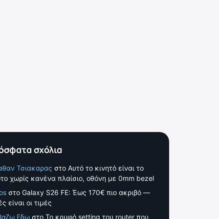
όσφατα σχόλια
αθαν Τσιακαρας
στο
Αυτό το κινητό είναι το
το χωρίς κανένα πλαίσιο, οθόνη με 0mm bezel
os
στο
Galaxy S26 FE: Έως 170€ πιο ακριβό —
ς είναι οι τιμές
βαζω Εδω
στο
Το κρυφό setting του router που