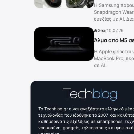
Η Samsung παρουσ
Snapdragon Wear E
ευεξίας με AI. Δι
Gear
10.07.26
Άλμα από M5 σε
Η Apple φέρεται 
MacBook Pro, περ
σε AI.
Το Techblog.gr είναι ανεξάρτητο ελληνικό μέσ
τεχνολογίας που ιδρύθηκε το 2007 και καλύπτε
καθημερινά τις εξελίξεις σε smartphones, τεχ
νοημοσύνη, gadgets, τηλεοράσεις και ψηφιακέ
υπηρεσίες.