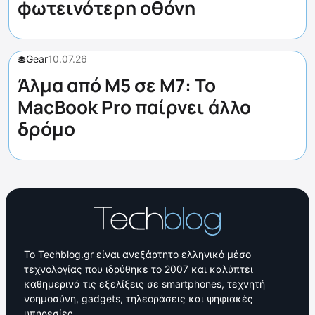
φωτεινότερη οθόνη
Gear
10.07.26
Άλμα από M5 σε M7: Το
MacBook Pro παίρνει άλλο
δρόμο
Το Techblog.gr είναι ανεξάρτητο ελληνικό μέσο
τεχνολογίας που ιδρύθηκε το 2007 και καλύπτει
καθημερινά τις εξελίξεις σε smartphones, τεχνητή
νοημοσύνη, gadgets, τηλεοράσεις και ψηφιακές
υπηρεσίες.