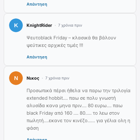
Απάντηση
KnightRider
7 χρόνια πριν
Ψευτοblack Friday – κλασικά θα βάλουν
ψεύτικες αρχικές τιμές !!!
Απάντηση
Νικος
7 χρόνια πριν
Προσωπικά πέρσι ήθελα να παρω την τριλογία
extended hobbit…. παω σε πολυ γνωστή
αλυσίδα κανα μηνα πριν…. 80 ευρω…. παω
black Friday από 160 …. 80….. το λεω στον
πωλητή….εκανε τον κινέζο…… για γέλια ολη η
φάση
Απάντηση