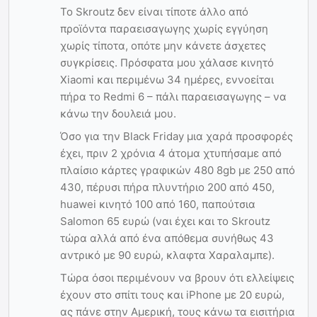
Το Skroutz δεν είναι τίποτε άλλο από
προϊόντα παραεισαγωγης χωρίς εγγύηση
χωρίς τίποτα, οπότε μην κάνετε άσχετες
συγκρίσεις. Πρόσφατα μου χάλασε κινητό
Xiaomi και περιμένω 34 ημέρες, εννοείται
πήρα το Redmi 6 – πάλι παραεισαγωγης – να
κάνω την δουλειά μου.
Όσο για την Black Friday μια χαρά προσφορές
έχει, πριν 2 χρόνια 4 άτομα χτυπήσαμε από
πλαίσιο κάρτες γραφικών 480 8gb με 250 από
430, πέρυσι πήρα πλυντήριο 200 από 450,
huawei κινητό 100 από 160, παπούτσια
Salomon 65 ευρώ (ναι έχει και το Skroutz
τώρα αλλά από ένα απόθεμα συνήθως 43
αντρικό με 90 ευρώ, κλαφτα Χαραλαμπε).
Τώρα όσοι περιμένουν να βρουν ότι ελλείψεις
έχουν στο σπίτι τους και iPhone με 20 ευρώ,
ας πάνε στην Αμερική, τους κάνω τα εισιτήρια