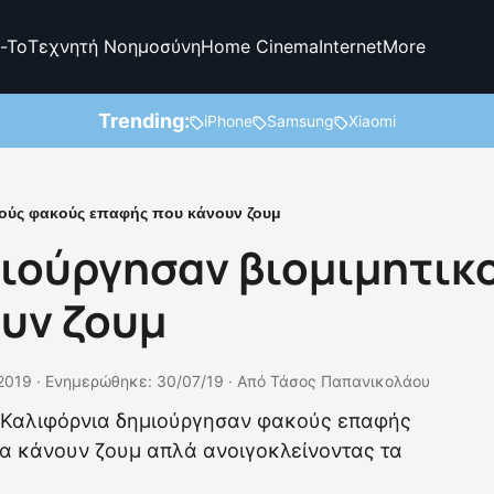
-To
Τεχνητή Νοημοσύνη
Home Cinema
Internet
More
Trending:
iPhone
Samsung
Xiaomi
κούς φακούς επαφής που κάνουν ζουμ
ιούργησαν βιομιμητικ
υν ζουμ
2019 ·
Ενημερώθηκε: 30/07/19
·
Από
Τάσος Παπανικολάου
ς Καλιφόρνια δημιούργησαν φακούς επαφής
να κάνουν ζουμ απλά ανοιγοκλείνοντας τα