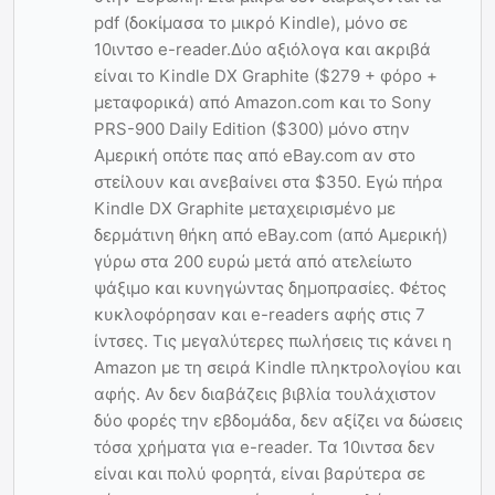
pdf (δοκίμασα το μικρό Kindle), μόνο σε
10ιντσο e-reader.Δύο αξιόλογα και ακριβά
είναι το Kindle DX Graphite ($279 + φόρο +
μεταφορικά) από Amazon.com και το Sony
PRS-900 Daily Edition ($300) μόνο στην
Αμερική οπότε πας από eBay.com αν στο
στείλουν και ανεβαίνει στα $350. Εγώ πήρα
Kindle DX Graphite μεταχειρισμένο με
δερμάτινη θήκη από eBay.com (από Αμερική)
γύρω στα 200 ευρώ μετά από ατελείωτο
ψάξιμο και κυνηγώντας δημοπρασίες. Φέτος
κυκλοφόρησαν και e-readers αφής στις 7
ίντσες. Τις μεγαλύτερες πωλήσεις τις κάνει η
Amazon με τη σειρά Kindle πληκτρολογίου και
αφής. Αν δεν διαβάζεις βιβλία τουλάχιστον
δύο φορές την εβδομάδα, δεν αξίζει να δώσεις
τόσα χρήματα για e-reader. Τα 10ιντσα δεν
είναι και πολύ φορητά, είναι βαρύτερα σε