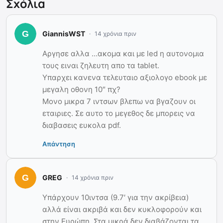
Σχόλια
GiannisWST
14 χρόνια πριν
Αργησε αλλα …ακομα και με led η αυτονομια
τους ειναι ζηλευτη απο τα tablet.
Υπαρχει κανενα τελευταιο αξιολογο ebook με
μεγαλη οθονη 10″ πχ?
Μονο μικρα 7 ιντσων βλεπω να βγαζουν οι
εταιριες. Σε αυτο το μεγεθος δε μπορεις να
διαβασεις ευκολα pdf.
Απάντηση
GREG
14 χρόνια πριν
Υπάρχουν 10ιντσα (9.7′ για την ακρίβεια)
αλλά είναι ακριβά και δεν κυκλοφορούν και
στην Ευρώπη. Στα μικρά δεν διαβάζονται τα