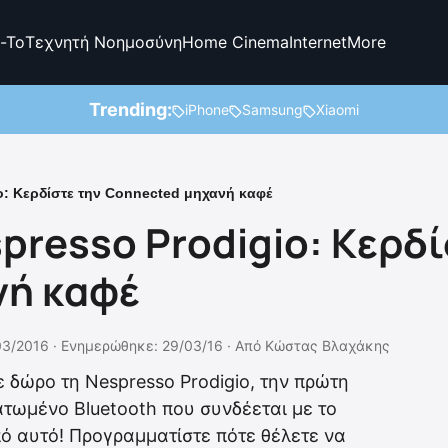
-To
Τεχνητή Νοημοσύνη
Home Cinema
Internet
More
Trending:
iPhone
Samsung
Xiaomi
o: Κερδίστε την Connected μηχανή καφέ
presso Prodigio: Κερδί
νή καφέ
03/2016 ·
Ενημερώθηκε: 29/03/16
·
Από
Κώστας Βλαχάκης
 δώρο τη Nespresso Prodigio, την πρώτη
τωμένο Bluetooth που συνδέεται με το
πό αυτό! Προγραμματίστε πότε θέλετε να