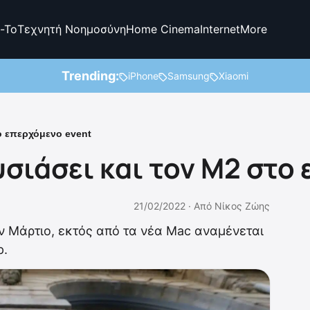
-To
Τεχνητή Νοημοσύνη
Home Cinema
Internet
More
Trending:
iPhone
Samsung
Xiaomi
ο επερχόμενο event
σιάσει και τον M2 στο
21/02/2022 ·
Από
Νίκος Ζώης
τον Μάρτιο, εκτός από τα νέα Mac αναμένεται
p.