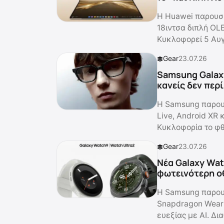
Η Huawei παρουσί
18ιντσα διπλή OLE
Κυκλοφορεί 5 Αυ
Gear
23.07.26
Samsung Galax
κανείς δεν περ
Η Samsung παρουσ
Live, Android XR 
Κυκλοφορία το φ
Gear
23.07.26
Νέα Galaxy Wat
φωτεινότερη ο
Η Samsung παρουσ
Snapdragon Wear E
ευεξίας με AI. Δι