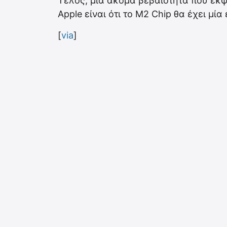
Τέλος, μία ακόμα βεβαιότητα που εκ
Apple είναι ότι το M2 Chip θα έχει μί
[
via
]