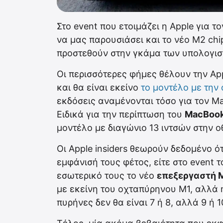
Στο event που ετοιμάζει η Apple για 
να μας παρουσιάσει και το νέο M2 chi
προστεθούν στην γκάμα των υπολογιστ
Οι περισσότερες φήμες θέλουν την App
και θα είναι εκείνο
το μοντέλο με την
εκδόσεις αναμένονται τόσο για τον Ma
Ειδικά για την περίπτωση του
MacBook
μοντέλο με διαγώνιο 13 ιντσών στην ο
Οι Apple insiders θεωρούν δεδομένο ό
εμφάνισή τους φέτος, είτε στο event τ
εσωτερικό τους το νέο
επεξεργαστή 
με εκείνη του οχταπύρηνου Μ1, αλλά η
πυρήνες δεν θα είναι 7 ή 8, αλλά 9 ή 1