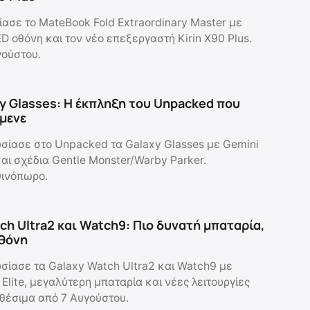
ασε το MateBook Fold Extraordinary Master με
D οθόνη και τον νέο επεξεργαστή Kirin X90 Plus.
γούστου.
y Glasses: Η έκπληξη του Unpacked που
ίμενε
ίασε στο Unpacked τα Galaxy Glasses με Gemini
και σχέδια Gentle Monster/Warby Parker.
θινόπωρο.
ch Ultra2 και Watch9: Πιο δυνατή μπαταρία,
θόνη
ίασε τα Galaxy Watch Ultra2 και Watch9 με
lite, μεγαλύτερη μπαταρία και νέες λειτουργίες
αθέσιμα από 7 Αυγούστου.