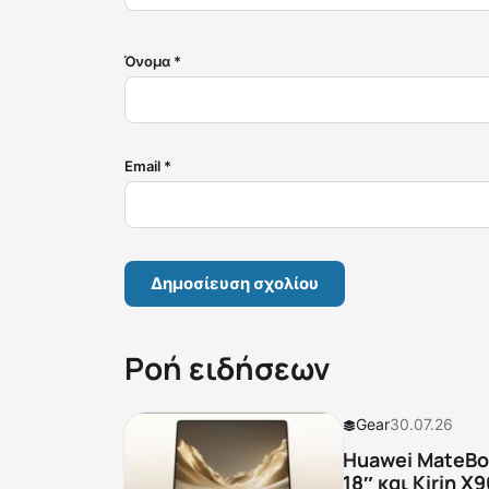
Όνομα
*
Email
*
Ροή ειδήσεων
Gear
30.07.26
Huawei MateBoo
18″ και Kirin X