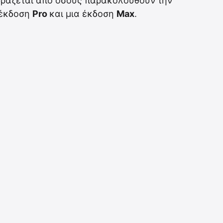
φράζεται από όσους παρακολουθούν την
α έκδοση
Pro
και μια έκδοση
Max
.