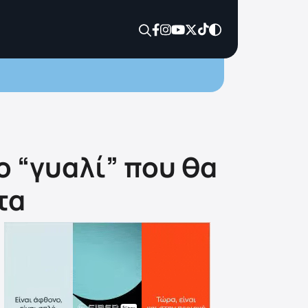
To “γυαλί” που θα
τα