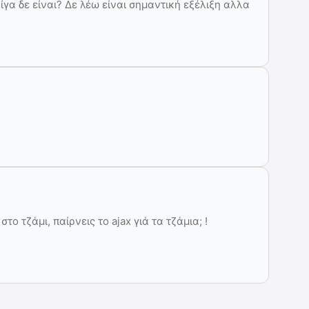
ίγα δε είναι? Δε λέω είναι σημαντική εξέλιξη αλλα
το τζάμι, παίρνεις το ajax γιά τα τζάμια; !