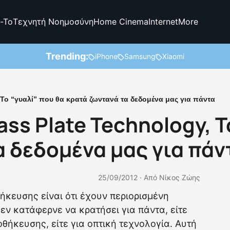
-To
Τεχνητή Νοημοσύνη
Home Cinema
Internet
More
Trending:
iPhone
Samsung
Xiaomi
, To “γυαλί” που θα κρατά ζωντανά τα δεδομένα μας για πάντα
ass Plate Technology, 
α δεδομένα μας για πάν
25/09/2012 ·
Από
Νίκος Ζώης
κευσης είναι ότι έχουν περιορισμένη
δεν κατάφερνε να κρατήσει για πάντα, είτε
θήκευσης, είτε για οπτική τεχνολογία. Αυτή