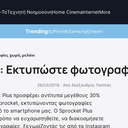
-To
Τεχνητή Νοημοσύνη
Home Cinema
Internet
More
Trending:
iPhone
Samsung
Xiaomi
φίες χωρίς μελάνι
s: Εκτυπώστε φωτογραφ
29/03/2018 ·
Από
Αλέξανδρος Παππάς
 Plus προσφέρει αντίτυπα μεγέθους 30%
procket, εκτυπώνοντας φωτογραφίες
 το smartphone μας. Ο Sprocket Plus
ρόπο να ευχαριστηθείτε, να διακοσμήσετε
γραφίες, ξεχωρίζοντάς τις από τα Instagram