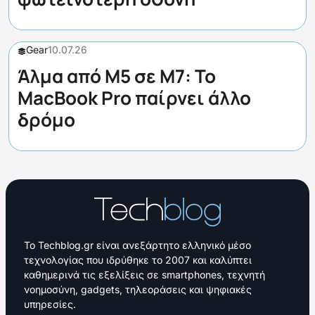
Gear
10.07.26
Άλμα από M5 σε M7: Το
MacBook Pro παίρνει άλλο
δρόμο
Το Techblog.gr είναι ανεξάρτητο ελληνικό μέσο
τεχνολογίας που ιδρύθηκε το 2007 και καλύπτει
καθημερινά τις εξελίξεις σε smartphones, τεχνητή
νοημοσύνη, gadgets, τηλεοράσεις και ψηφιακές
υπηρεσίες.