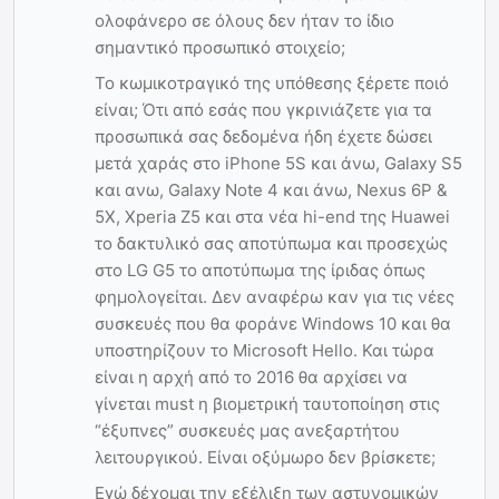
ολοφάνερο σε όλους δεν ήταν το ίδιο
σημαντικό προσωπικό στοιχείο;
Το κωμικοτραγικό της υπόθεσης ξέρετε ποιό
είναι; Ότι από εσάς που γκρινιάζετε για τα
προσωπικά σας δεδομένα ήδη έχετε δώσει
μετά χαράς στο iPhone 5S και άνω, Galaxy S5
και ανω, Galaxy Note 4 και άνω, Nexus 6P &
5X, Xperia Z5 και στα νέα hi-end της Huawei
το δακτυλικό σας αποτύπωμα και προσεχώς
στο LG G5 το αποτύπωμα της ίριδας όπως
φημολογείται. Δεν αναφέρω καν για τις νέες
συσκευές που θα φοράνε Windows 10 και θα
υποστηρίζουν το Microsoft Hello. Και τώρα
είναι η αρχή από το 2016 θα αρχίσει να
γίνεται must η βιομετρική ταυτοποίηση στις
“έξυπνες” συσκευές μας ανεξαρτήτου
λειτουργικού. Είναι οξύμωρο δεν βρίσκετε;
Εγώ δέχομαι την εξέλιξη των αστυνομικών