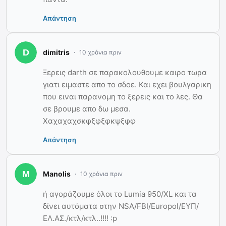
Απάντηση
dimitris
10 χρόνια πριν
Ξερεις darth σε παρακολουθουμε καιρο τωρα
γιατι ειμαστε απο το σδοε. Και εχει βουλγαρικη
που ειναι παρανομη το ξερεις και το λες. Θα
σε βρουμε απο δω μεσα.
Χαχαχαχσκφξφξφκψξφφ
Απάντηση
Manolis
10 χρόνια πριν
ή αγοράζουμε όλοι το Lumia 950/XL και τα
δίνει αυτόματα στην NSA/FBI/Europol/ΕΥΠ/
ΕΛ.ΑΣ./κτλ/κτλ..!!!! :p