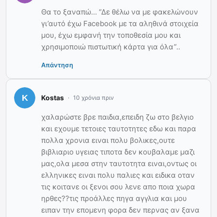
Θα το ξαναπώ… “Δε θέλω να με φακελώνουν
γι’αυτό έχω Facebook με τα αληθινά στοιχεία
μου, έχω εμφανή την τοποθεσία μου και
χρησιμοποιώ πιστωτική κάρτα για όλα”..
Απάντηση
Kostas
10 χρόνια πριν
χαλαρώστε βρε παιδια,επειδη ζω στο βελγιο
και εχουμε τετοιες ταυτοτητες εδω και παρα
πολλα χρονια ειναι πολυ βολικες,ουτε
βιβλιαριο υγειας τιποτα δεν κουβαλαμε μαζι
μας,ολα μεσα στην ταυτοτητα ειναι,οντως οι
ελληνικες ειναι πολυ παλιες και ειδικα οταν
τις κοιτανε οι ξενοι σου λενε απο ποια χωρα
ηρθες??τις προάλλες πηγα αγγλια και μου
ειπαν την επομενη φορα δεν περνας αν ξανα