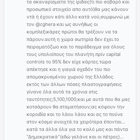
τα σκαναρίσματα της ίριδας(τι πιο σοβαρό και
προσωπικό στοιχείο απο αυτό)θα μας κάνουν
ντά ή έχουν κάτι άλλο κατά νού;συμφωνώ με
τον @cghera και ως συνήθως οι
κομπλεξικάρες πρώτοι θα τρέξουν να τα
πάρουν.αυτή η χώρα σωτηρία δεν έχει.το
πειραματόζωο και το παράδειγμα για όλους
τους υπολοίπους του πλανήτη.πρίν capital
controls το 95% δεν είχε κάρτες.τώρα
απέκτησε και η γιαγιά σχεδόν του πιο
απομακρυσμένου χωριού της Ελλάδος.
εκτός των άλλων πόσες πλαστογραφήσεις
γίνανε όλα αυτά τα χρόνια στις
ταυτότητες;5,100,1000;και με αυτά που θα μας
κοτσάρουν θα σταματήσουν;ας κόψουν την
κοροιδία και το λάου λάου και ας το πούνε
στον κόσμο ανοιχτά.τα χειρότερα έπονται…
κατά τα άλλα όλα για το καλό μας και πάντα
“Δημοκρατικά”(εδώ γελάνε και οι πέτρες)…