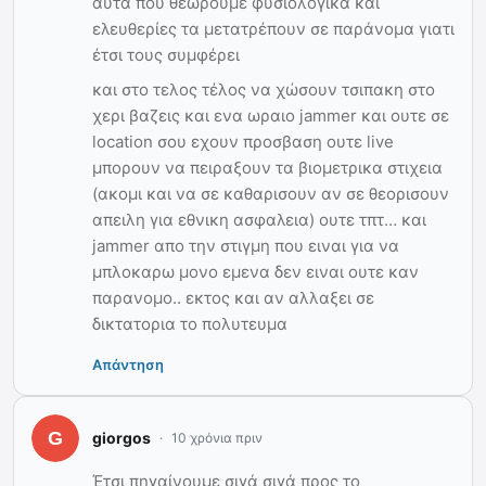
αυτά που θεωρούμε φυσιολογικά και
ελευθερίες τα μετατρέπουν σε παράνομα γιατι
έτσι τους συμφέρει
και στο τελος τέλος να χώσουν τσιπακη στο
χερι βαζεις και ενα ωραιο jammer και ουτε σε
location σου εχουν προσβαση ουτε live
μπορουν να πειραξουν τα βιομετρικα στιχεια
(ακομι και να σε καθαρισουν αν σε θεορισουν
απειλη για εθνικη ασφαλεια) ουτε τπτ… και
jammer απο την στιγμη που ειναι για να
μπλοκαρω μονο εμενα δεν ειναι ουτε καν
παρανομο.. εκτος και αν αλλαξει σε
δικτατορια το πολυτευμα
Απάντηση
giorgos
10 χρόνια πριν
Έτσι πηγαίνουμε σιγά σιγά προς το