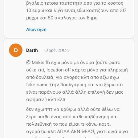
βγαλεις τετοια ταυτοτητα.οσο για το κοστος
10 ευρω και λιγα ειναι,εδω κοστιζουν απο 30
μεχρι και 50 αναλογος τον δημο
Απάντηση
Darth
10 χρόνια πριν
@ Makis fb εχω μόνο με όνομα (ούτε φώτο
ούτε τπ), location off κάρτα μόνο για πληρωμή
από δουλειά, για αγορές κλπ απο εξω εχω
fake name (την βουλγάρικη και ναι ξέρω οτι
είναι παράνομο αλλά άλλη επιλογή δεν μας
αφήσαν ) κλπ κλπ
δεν εχω τπτ να κρύψω αλλά ούτε θέλω να
ξέρει κάθε ένας από κάθε κυβέρνηση και
πολυεθνική το που είμαι τι κάνω και τι
αγοράζω κλπ ΑΠΛΑ ΔΕΝ ΘΕΛΩ, γιατι σιγά σιγα