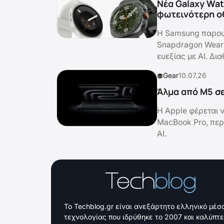
Νέα Galaxy Wat
φωτεινότερη ο
Η Samsung παρουσ
Snapdragon Wear E
ευεξίας με AI. Δι
Gear
10.07.26
Άλμα από M5 σε
Η Apple φέρεται 
MacBook Pro, περ
AI.
Το Techblog.gr είναι ανεξάρτητο ελληνικό μέσ
τεχνολογίας που ιδρύθηκε το 2007 και καλύπτε