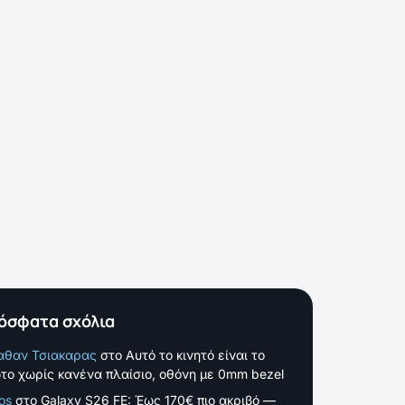
όσφατα σχόλια
αθαν Τσιακαρας
στο
Αυτό το κινητό είναι το
το χωρίς κανένα πλαίσιο, οθόνη με 0mm bezel
os
στο
Galaxy S26 FE: Έως 170€ πιο ακριβό —