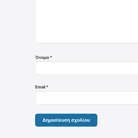
Όνομα
*
Email
*