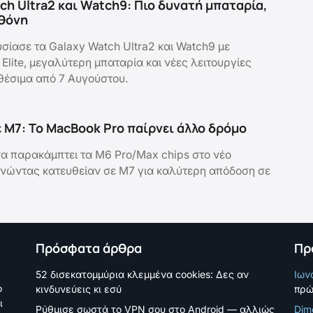
ch Ultra2 και Watch9: Πιο δυνατή μπαταρία,
θόνη
ίασε τα Galaxy Watch Ultra2 και Watch9 με
lite, μεγαλύτερη μπαταρία και νέες λειτουργίες
αθέσιμα από 7 Αυγούστου.
 M7: Το MacBook Pro παίρνει άλλο δρόμο
να παρακάμπτει τα M6 Pro/Max chips στο νέο
νώντας κατευθείαν σε M7 για καλύτερη απόδοση σε
Πρόσφατα άρθρα
Πρ
52 δισεκατομμύρια κλεμμένα cookies: Δες αν
Ιων
ο
κινδυνεύεις κι εσύ
πρώ
ι
Ρύθμισε σωστά το VPN σου στο Android — αλλιώς
Dim