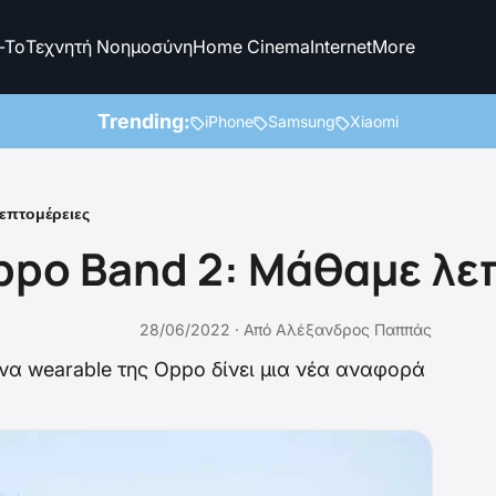
-To
Τεχνητή Νοημοσύνη
Home Cinema
Internet
More
Trending:
iPhone
Samsung
Xiaomi
επτομέρειες
ppo Band 2: Μάθαμε λε
28/06/2022 ·
Από
Αλέξανδρος Παππάς
να wearable της Oppo δίνει μια νέα αναφορά