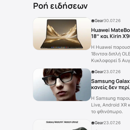
Ροή ειδήσεων
Gear
30.07.26
Huawei MateBoo
18″ και Kirin X
Η Huawei παρουσί
18ιντσα διπλή OLE
Κυκλοφορεί 5 Αυγ
Gear
23.07.26
Samsung Galax
κανείς δεν περ
Η Samsung παρουσ
Live, Android XR 
το φθινόπωρο.
Gear
23.07.26