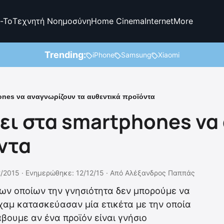
-To
Τεχνητή Νοημοσύνη
Home Cinema
Internet
More
Trending:
iPhone
Samsung
Xiaomi
ones να αναγνωρίζουν τα αυθεντικά προϊόντα
πει στα smartphones να
ντα
2/2015 ·
Ενημερώθηκε: 12/12/15
·
Από
Αλέξανδρος Παππάς
ων οποίων την γνησιότητα δεν μπορούμε να
χαμ κατασκεύασαν μία ετικέτα με την οποία
βουμε αν ένα προϊόν είναι γνήσιο