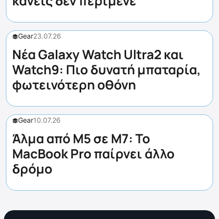
κανείς δεν περίμενε
Gear
23.07.26
Νέα Galaxy Watch Ultra2 και
Watch9: Πιο δυνατή μπαταρία,
φωτεινότερη οθόνη
Gear
10.07.26
Άλμα από M5 σε M7: Το
MacBook Pro παίρνει άλλο
δρόμο