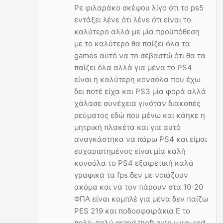
Ρε φιλαράκο σκέψου λίγο ότι το ps5
εντάξει λένε ότι λένε ότι είναι το
καλύτερο αλλά με μία προϋπόθεση
με το καλύτερο θα παίζει όλα τα
games αυτό να το σεβαστώ ότι θα τα
παίζει όλα αλλά για μένα το PS4
είναι η καλύτερη κονσόλα που έχω
δει ποτέ είχα και PS3 μία φορά αλλά
χάλασε συνέχεια γινόταν διακοπές
ρεύματος εδώ που μένω και κάηκε η
μητρική πλακέτα και για αυτό
αναγκάστηκα να πάρω PS4 και είμαι
ευχαριστημένος είναι μία καλή
κονσόλα το PS4 εξαιρετική καλά
γραφικά τα fps δεν με νοιάζουν
ακόμα και να τον πάρουν στα 10-20
ΦΠΑ είναι κομπλέ για μένα δεν παίζω
PES 219 και ποδοσφαιράκια Ε το
πολύ-πολύ grand theft auto v και red