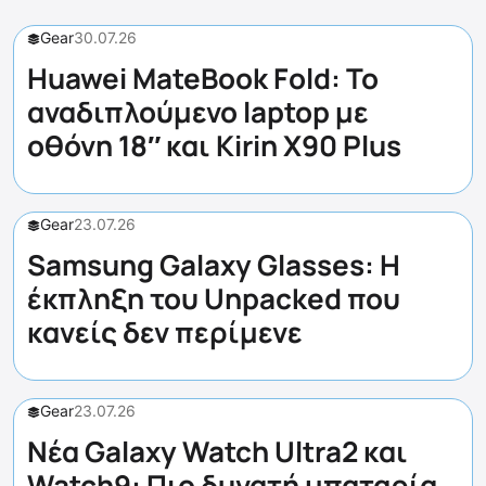
Gear
30.07.26
Huawei MateBook Fold: Το
αναδιπλούμενο laptop με
οθόνη 18″ και Kirin X90 Plus
Gear
23.07.26
Samsung Galaxy Glasses: Η
έκπληξη του Unpacked που
κανείς δεν περίμενε
Gear
23.07.26
Νέα Galaxy Watch Ultra2 και
Watch9: Πιο δυνατή μπαταρία,