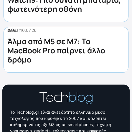
φωτεινότερη οθόνη
Gear
10.07.26
Άλμα από M5 σε M7: Το
MacBook Pro παίρνει άλλο
δρόμο
Το Techblog.gr είναι ανεξάρτητο ελληνικό μέσο
τεχνολογίας που ιδρύθηκε το 2007 και καλύπτει
καθημερινά τις εξελίξεις σε smartphones, τεχνητή
νοημοσύνη, gadgets, τηλεοράσεις και ψηφιακές