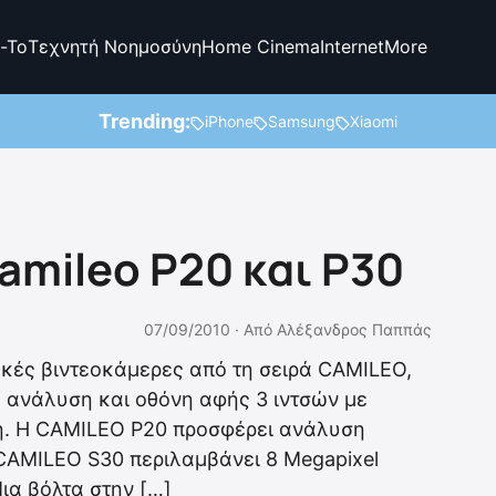
-To
Τεχνητή Νοημοσύνη
Home Cinema
Internet
More
Trending:
iPhone
Samsung
Xiaomi
Camileo P20 και P30
07/09/2010 ·
Από
Αλέξανδρος Παππάς
κές βιντεοκάμερες από τη σειρά CAMILEO,
HD ανάλυση και οθόνη αφής 3 ιντσών με
η. Η CAMILEO P20 προσφέρει ανάλυση
CAMILEO S30 περιλαμβάνει 8 Megapixel
ια βόλτα στην […]