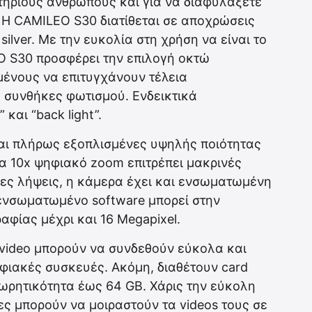
αστήριους ανθρώπους και για να διαφυλάξετε
 Η CAMILEO S30 διατίθεται σε αποχρώσεις
 silver. Με την ευκολία στη χρήση να είναι το
O S30 προσφέρει την επιλογή οκτώ
ένους να επιτυγχάνουν τέλεια
 συνθήκες φωτισμού. Ενδεικτικά
 και “back light”.
αι πλήρως εξοπλισμένες υψηλής ποιότητας
 Ένα 10x ψηφιακό zoom επιτρέπει μακρινές
ειες λήψεις, η κάμερα έχει και ενσωματωμένη
 ενσωματωμένο software μπορεί στην
φίας μέχρι και 16 Megapixel.
 video μπορούν να συνδεθούν εύκολα και
φιακές συσκευές. Ακόμη, διαθέτουν card
χωρητικότητα έως 64 GB. Χάρις την εύκολη
τες μπορούν να μοιραστούν τα videos τους σε