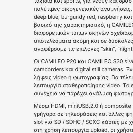
ταξίδια και sports, για νέους και δρ
πολύτιμες οικογενειακές αναμνήσεις.
deep blue, burgundy red, raspberry και
βασικό της χαρακτηριστικό, η CAMILE
διαφορετικών τύπων σκηνών σχεδιασμ
αποτελέσματα ακόμη και σε δύσκολες
αναφέρουμε τις επιλογές “skin”, “night”
Οι CAMILEO P20 και CAMILEO S30 είν
camcorders και digital still cameras.
λήψεις video ή φωτογραφίας. Για τέλ
λειτουργία σταθεροποίησης video. Το
συνέχεια να παρέχει ανάλυση φωτογρα
Μέσω HDMI, miniUSB.2.0 ή composite
γρήγορα σε τηλεοράσεις και άλλες ψη
slot για SD / SDHC / SCXC κάρτες με 
στη χρήση λειτουργία upload, οι χρήσ