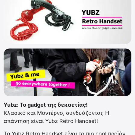
Yubz: Το gadget της δεκαετίας!
Kλασικό και Μοντέρνο, συνδυάζονται; Η
απάντηση είναι Yubz Retro Handset!
Το Yubz Retro Handset είναι το πιο cool προϊόν