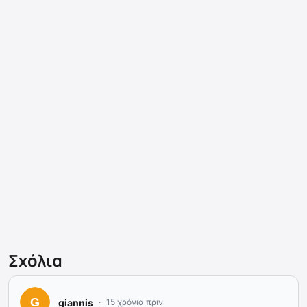
Σχόλια
giannis
15 χρόνια πριν