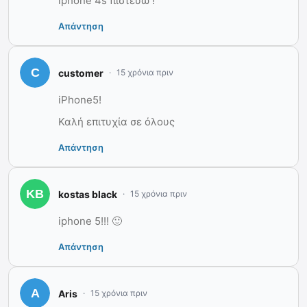
iphone 4s πιστεύω !
Απάντηση
customer
15 χρόνια πριν
iPhone5!
Καλή επιτυχία σε όλους
Απάντηση
kostas black
15 χρόνια πριν
iphone 5!!! 🙂
Απάντηση
Aris
15 χρόνια πριν