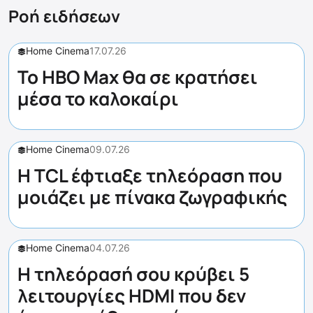
Ροή ειδήσεων
Home Cinema
17.07.26
Το HBO Max θα σε κρατήσει
μέσα το καλοκαίρι
Home Cinema
09.07.26
Η TCL έφτιαξε τηλεόραση που
μοιάζει με πίνακα ζωγραφικής
Home Cinema
04.07.26
Η τηλεόρασή σου κρύβει 5
λειτουργίες HDMI που δεν