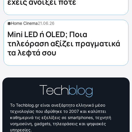
έχεις ανοίξει ποτέ
Home Cinema
21.06.26
Mini LED ή OLED; Ποια
τηλεόραση αξίζει πραγματικά
τα λεφτά σου
Το Techblog.gr είναι ανεξάρτητο ελληνικό μέσο
τεχνολογίας που ιδρύθηκε το 2007 και καλύπτει
καθημερινά τις εξελίξεις σε smartphones, τεχνητή
νοημοσύνη, gadgets, τηλεοράσεις και ψηφιακές
υπηρεσίες.