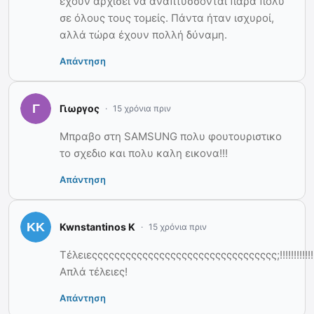
έχουν αρχίσει να αναπτύσσονται πάρα πολύ
σε όλους τους τομείς. Πάντα ήταν ισχυροί,
αλλά τώρα έχουν πολλή δύναμη.
Απάντηση
Γιωργος
15 χρόνια πριν
Μπραβο στη SAMSUNG πολυ φουτουριστικο
το σχεδιο και πολυ καλη εικονα!!!
Απάντηση
Kwnstantinos K
15 χρόνια πριν
Τέλειεςςςςςςςςςςςςςςςςςςςςςςςςςςςςςςςςς;!!!!!!!!!!!!!!!!!!!!!
Απλά τέλειες!
Απάντηση