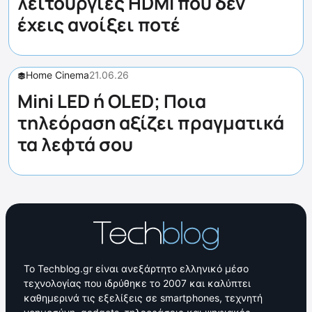
λειτουργίες HDMI που δεν
έχεις ανοίξει ποτέ
Home Cinema
21.06.26
Mini LED ή OLED; Ποια
τηλεόραση αξίζει πραγματικά
τα λεφτά σου
Το Techblog.gr είναι ανεξάρτητο ελληνικό μέσο
τεχνολογίας που ιδρύθηκε το 2007 και καλύπτει
καθημερινά τις εξελίξεις σε smartphones, τεχνητή