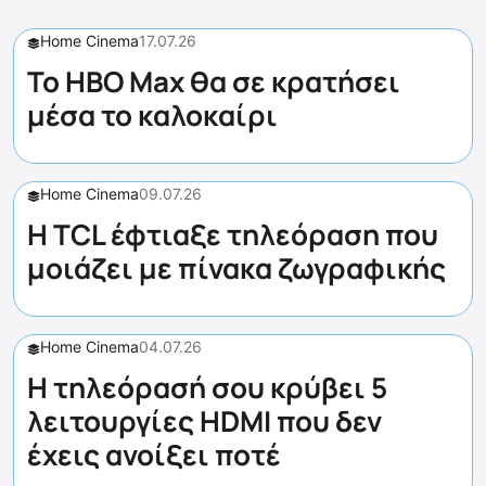
Home Cinema
17.07.26
Το HBO Max θα σε κρατήσει
μέσα το καλοκαίρι
Home Cinema
09.07.26
Η TCL έφτιαξε τηλεόραση που
μοιάζει με πίνακα ζωγραφικής
Home Cinema
04.07.26
Η τηλεόρασή σου κρύβει 5
λειτουργίες HDMI που δεν
έχεις ανοίξει ποτέ