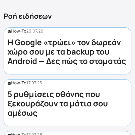
Ροή ειδήσεων
How-To
26.07.26
Η Google «τρώει» τον δωρεάν
χώρο σου με τα backup του
Android — Δες πώς το σταματάς
How-To
17.07.26
5 ρυθμίσεις οθόνης που
ξεκουράζουν τα μάτια σου
αμέσως
How-To
17.07.26