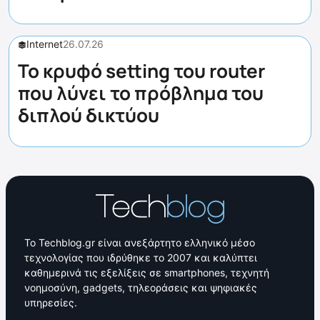
Internet
26.07.26
Το κρυφό setting του router
που λύνει το πρόβλημα του
διπλού δικτύου
Το Techblog.gr είναι ανεξάρτητο ελληνικό μέσο
τεχνολογίας που ιδρύθηκε το 2007 και καλύπτει
καθημερινά τις εξελίξεις σε smartphones, τεχνητή
νοημοσύνη, gadgets, τηλεοράσεις και ψηφιακές
υπηρεσίες.