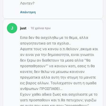
Λαντεν?
Απάντηση
just
10 χρόνια πριν
Ειπα δεν θα ασχοληθω με το θεμα, αλλα
απογοητευτικα απ τα σχολια..
Αφγστε τους να κανου ο.τι θελουν ,ακομα και
αν ειναι για την δημοσιοτητα, ειναι γνωστοι
δεν ξερω αν διαθετουν τα μεσα αλλα ”’θα
προσπαθησουν”’ να κανουν κατι, εσεις τι θα
κανετε; δεν θελω να μειωσω κανεναν
πραγματικα αλλα αυτη την στιγμη το μανετε
εις βαρος αλλων. Τουλαχιστον αυτη η ομαδα
ανθρωπων ΠΡΟΣΠΑΘΕΙ…
Εχουν χαθει αδικα ζωες και ασχολιεστε με το
γιατι προσπαθουν και τι θα πετυχουν; γυριζω
σε αυτο που ειπα και πριν “προσπαθουν” ..