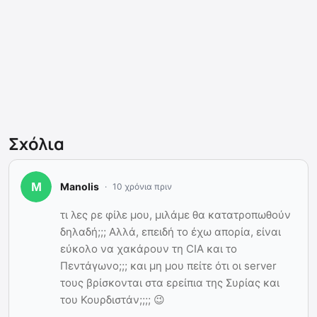
Σχόλια
Manolis
10 χρόνια πριν
τι λες ρε φίλε μου, μιλάμε θα κατατροπωθούν
δηλαδή;;; Αλλά, επειδή το έχω απορία, είναι
εύκολο να χακάρουν τη CIA και το
Πεντάγωνο;;; και μη μου πείτε ότι οι server
τους βρίσκονται στα ερείπια της Συρίας και
του Κουρδιστάν;;;; 😉