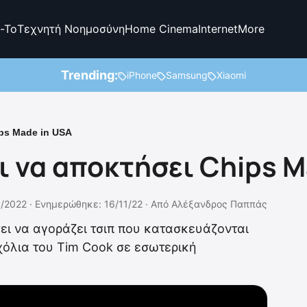
-To
Τεχνητή Νοημοσύνη
Home Cinema
Internet
More
Trending:
iPhone
Samsung
Xiaomi
ips Made in USΑ
ι να αποκτήσει Chips M
1/2022 ·
Ενημερώθηκε: 16/11/22
·
Από
Αλέξανδρος Παππάς
σει να αγοράζει τσιπ που κατασκευάζονται
χόλια του Tim Cook σε εσωτερική