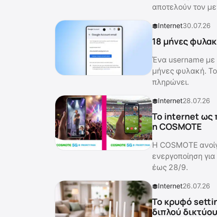
αποτελούν τον με
Internet
30.07.26
18 μήνες φυλακ
Ένα username με 
μήνες φυλακή. Το
πληρώνει.
Internet
28.07.26
Το internet ως
η COSMOTE
Η COSMOTE ανοίγει
ενεργοποίηση για
έως 28/9.
Internet
26.07.26
Το κρυφό setti
διπλού δικτύο