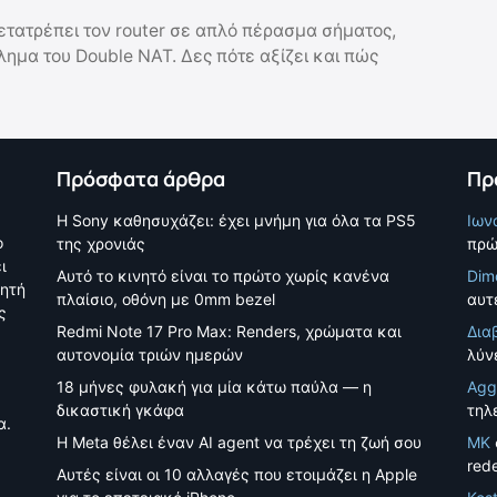
ετατρέπει τον router σε απλό πέρασμα σήματος,
λημα του Double NAT. Δες πότε αξίζει και πώς
Πρόσφατα άρθρα
Πρ
Η Sony καθησυχάζει: έχει μνήμη για όλα τα PS5
Ιων
ο
της χρονιάς
πρώ
ι
Αυτό το κινητό είναι το πρώτο χωρίς κανένα
Dim
νητή
πλαίσιο, οθόνη με 0mm bezel
αυτέ
ς
Redmi Note 17 Pro Max: Renders, χρώματα και
Δια
αυτονομία τριών ημερών
λύν
18 μήνες φυλακή για μία κάτω παύλα — η
Agg
δικαστική γκάφα
τηλ
α.
Η Meta θέλει έναν AI agent να τρέχει τη ζωή σου
MK
red
Αυτές είναι οι 10 αλλαγές που ετοιμάζει η Apple