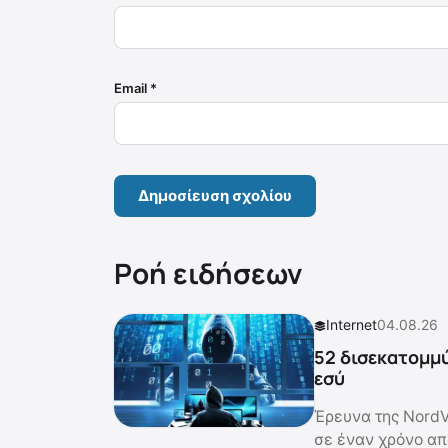
Email
*
Ροή ειδήσεων
Internet
04.08.26
52 δισεκατομμύ
εσύ
Έρευνα της NordV
σε έναν χρόνο από