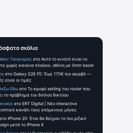
όσφατα σχόλια
αθαν Τσιακαρας
στο
Αυτό το κινητό είναι το
το χωρίς κανένα πλαίσιο, οθόνη με 0mm bezel
os
στο
Galaxy S26 FE: Έως 170€ πιο ακριβό —
ς είναι οι τιμές
βαζω Εδω
στο
Το κρυφό setting του router που
ει το πρόβλημα του διπλού δικτύου
evaloz
στο
ERT Digital | Νέο interactive
εοπτικό κανάλι τους επόμενους μήνες
στο
iPhone 20: Έτσι θα δείχνει το πιο ριζικό
esign μετά το iPhone X